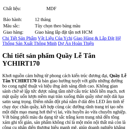
Chất liệu:
MDF
Bảo hành:
12 tháng
Màu sắc:
Tùy chọn theo bảng màu
Giao hàng:
Giao hàng lắp đặt tận nơi HCM
Chi Tiết Sản Phẩm
Vật Liệu Của Ychi
Giao Hàng & Lắp Đặt
Hệ
Thống Sản Xuất Thông Minh
Dự Án Hoàn Thiện
Chi tiết sản phẩm Quầy Lễ Tân
YCHIRT170
Khơi nguồn cảm hứng từ phong cách kiến trúc đương đại,
Quầy Lễ
Tân YCHIRT170
là bản giao hưởng tuyệt vời giữa những đường
bo cong nghệ thuật và hiệu ứng ánh sáng đỉnh cao. Không gian
sảnh chờ sẽ lập tức được nâng tầm nhờ cấu trúc khối liền mạch, nơi
mặt quầy uốn lượn mềm mại tràn xuống thân quầy như một dải lụa
satin sang trọng. Điểm nhấn đột phá nằm ở dải đèn LED âm tinh tế
chạy dọc chân quầy, kết hợp cùng các đường rãnh trang trí tạo nên
một diện mạo mang hơi thở vị lai, vừa huyền ảo vừa chuyên nghiệp.
Với bảng phối màu đa dạng từ sắc trắng kem trang nhã đến tông
xám ghi tối giản, sản phẩm không chỉ là một món nội thất mà còn là
công cụ nhận diện thương hiệu mạnh mẽ, giúp doanh nghiệp khẳng