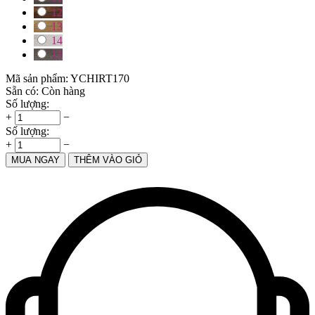
12
13
14
15
Mã sản phẩm:
YCHIRT170
Sẵn có:
Còn hàng
Số lượng:
+
−
Số lượng:
+
−
MUA NGAY
THÊM VÀO GIỎ