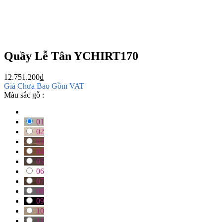
Quầy Lễ Tân YCHIRT170
12.751.200
₫
Giá Chưa Bao Gồm VAT
Màu sắc gỗ :
01
02
03
04
05
06
07
08
09
10
11