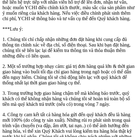
thể liên hệ trực tiếp với nhân viên hỗ trợ để lên đơn, nhận tư vấn,
hoặc muốn YCHI điều chỉnh kích thước, màu sắc của sản phẩm như
ý muốn riêng của khách hàng. Nếu việc điều chỉnh phát sinh thêm
chi phí, YCHI sẽ thông báo và tư vấn cụ thể đến Quý khách hàng.
***Lưu ý:
1. Chúng tôi chỉ chấp nhận những đơn đặt hàng khi cung cấp đủ
thông tin chính xác về địa chỉ, số điện thoại. Sau khi bạn đặt hàng,
chúng tôi sẽ liên lạc lại để kiểm tra thông tin và thỏa thuận thêm
những điều có liên quan.
2. Một số trường hợp nhạy cảm: giá trị đơn hàng quá lớn & thời gian
giao hàng vào buổi tối địa chỉ giao hàng trong ngõ hoặc có thể dẫn
đến nguy hiểm. Chúng tôi sẽ chủ động liên lạc với quý khách để
thống nhất lại thời gian giao hàng cụ thể.
3. Trong trường hợp giao hàng chậm trễ mà không báo trước, quý
khách có thể không nhận hàng và chúng tôi sẽ hoàn trả toàn bộ số
tiền mà quý khách trả trước (nếu có) trong vòng 7 ngày.
4. Công ty cam kết tất cả hàng hóa gửi đến quý khách đều là hàng
mới 100% (do công ty sản xuất). Những rủi ro phát sinh trong quá
trình vận chuyển (va đập, ẩm ướt, tai nạn..) có thể ảnh hưởng đến
hàng hóa, vì thế xin Quý Khách vui lòng kiểm tra hàng hóa thật kỹ
trước khi ký nhận. Chúng tôi sẽ không chịu trách nhiệm với những