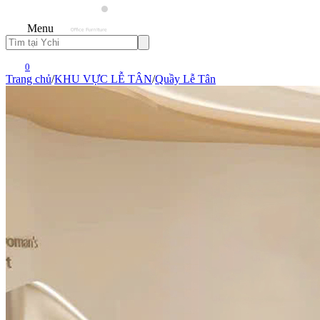
Menu
0
Trang chủ
/
KHU VỰC LỄ TÂN
/
Quầy Lễ Tân