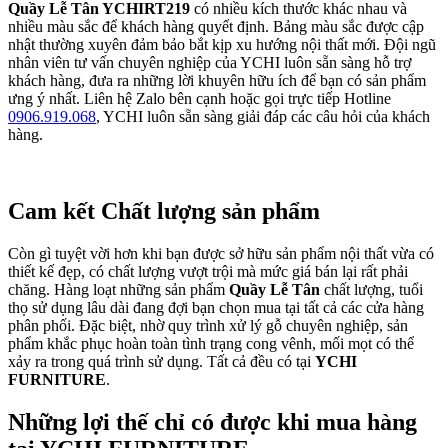
Quầy Lễ Tân YCHIRT219
có nhiều kích thước khác nhau và
nhiều màu sắc để khách hàng quyết định. Bảng màu sắc được cập
nhật thường xuyên đảm bảo bắt kịp xu hướng nội thất mới. Đội ngũ
nhân viên tư vấn chuyên nghiệp của YCHI luôn sẵn sàng hỗ trợ
khách hàng, đưa ra những lời khuyên hữu ích để bạn có sản phẩm
ưng ý nhất. Liên hệ Zalo bên cạnh hoặc gọi trực tiếp Hotline
0906.919.068
, YCHI luôn sẵn sàng giải đáp các câu hỏi của khách
hàng.
Cam kết Chất lượng sản phẩm
Còn gì tuyệt vời hơn khi bạn được sở hữu sản phẩm nội thất vừa có
thiết kế đẹp, có chất lượng vượt trội mà mức giá bán lại rất phải
chăng. Hàng loạt những sản phẩm
Quầy Lễ Tân
chất lượng, tuổi
thọ sử dụng lâu dài đang đợi bạn chọn mua tại tất cả các cửa hàng
phân phối. Đặc biệt, nhờ quy trình xử lý gỗ chuyên nghiệp, sản
phẩm khắc phục hoàn toàn tình trạng cong vênh, mối mọt có thể
xảy ra trong quá trình sử dụng. Tất cả đều có tại
YCHI
FURNITURE
.
Những lợi thế chỉ có được khi mua hàng