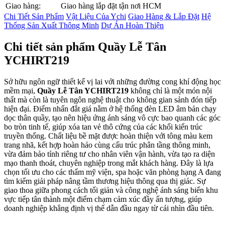
Giao hàng:
Giao hàng lắp đặt tận nơi HCM
Chi Tiết Sản Phẩm
Vật Liệu Của Ychi
Giao Hàng & Lắp Đặt
Hệ
Thống Sản Xuất Thông Minh
Dự Án Hoàn Thiện
Chi tiết sản phẩm Quầy Lễ Tân
YCHIRT219
Sở hữu ngôn ngữ thiết kế vị lai với những đường cong khí động học
mềm mại,
Quầy Lễ Tân YCHIRT219
không chỉ là một món nội
thất mà còn là tuyên ngôn nghệ thuật cho không gian sảnh đón tiếp
hiện đại. Điểm nhấn đắt giá nằm ở hệ thống đèn LED âm bản chạy
dọc thân quầy, tạo nên hiệu ứng ánh sáng vô cực bao quanh các góc
bo tròn tinh tế, giúp xóa tan vẻ thô cứng của các khối kiến trúc
truyền thống. Chất liệu bề mặt được hoàn thiện với tông màu kem
trang nhã, kết hợp hoàn hảo cùng cấu trúc phân tầng thông minh,
vừa đảm bảo tính riêng tư cho nhân viên vận hành, vừa tạo ra diện
mạo thanh thoát, chuyên nghiệp trong mắt khách hàng. Đây là lựa
chọn tối ưu cho các thẩm mỹ viện, spa hoặc văn phòng hạng A đang
tìm kiếm giải pháp nâng tầm thương hiệu thông qua thị giác. Sự
giao thoa giữa phong cách tối giản và công nghệ ánh sáng biến khu
vực tiếp tân thành một điểm chạm cảm xúc đầy ấn tượng, giúp
doanh nghiệp khẳng định vị thế dẫn đầu ngay từ cái nhìn đầu tiên.