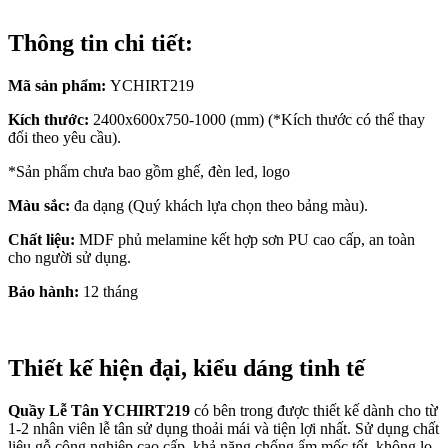
Thông tin chi tiết:
Mã sản phẩm:
YCHIRT219
Kích thước:
2400x600x750-1000 (mm) (*Kích thước có thể thay
đổi theo yêu cầu).
*Sản phẩm chưa bao gồm ghế, đèn led, logo
Màu sắc:
đa dạng (Quý khách lựa chọn theo bảng màu).
Chất liệu:
MDF phủ melamine kết hợp sơn PU cao cấp, an toàn
cho người sử dụng.
Bảo hành:
12 tháng
Thiết kế hiện đại, kiểu dáng tinh tế
Quầy Lễ Tân YCHIRT219
có bên trong được thiết kế dành cho từ
1-2 nhân viên lễ tân sử dụng thoải mái và tiện lợi nhất. Sử dụng chất
liệu gỗ công nghiệp cao cấp, khả năng chống ẩm mốc tốt, không lo