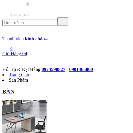
Thành viên
kính chào...
0
Giỏ Hàng
0đ
Hỗ Trợ & Đặt Hàng
0974590827
-
0901465800
Trang Chủ
Sản Phẩm
BÀN