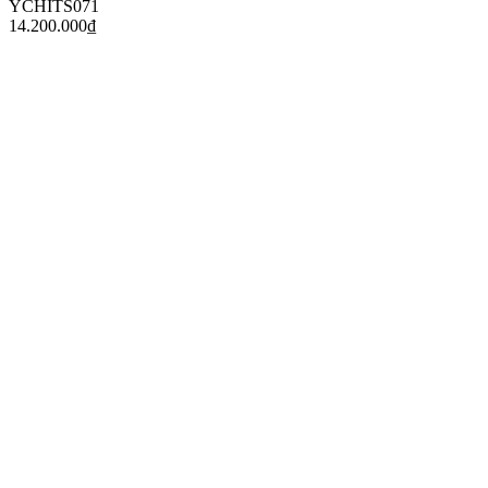
YCHITS071
14.200.000
₫