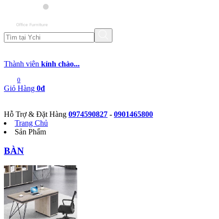
Thành viên
kính chào...
0
Giỏ Hàng
0đ
Hỗ Trợ & Đặt Hàng
0974590827
-
0901465800
Trang Chủ
Sản Phẩm
BÀN