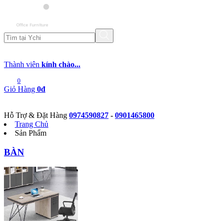
Thành viên
kính chào...
0
Giỏ Hàng
0đ
Hỗ Trợ & Đặt Hàng
0974590827
-
0901465800
Trang Chủ
Sản Phẩm
BÀN