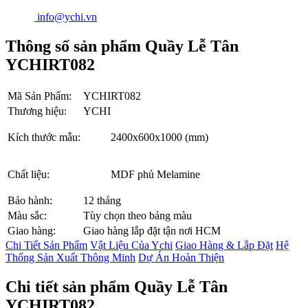
info@ychi.vn
Thông số sản phẩm Quầy Lễ Tân
YCHIRT082
Mã Sản Phẩm:
YCHIRT082
Thương hiệu:
YCHI
Kích thước mẫu:
2400x600x1000 (mm)
Chất liệu:
MDF phủ Melamine
Bảo hành:
12 tháng
Màu sắc:
Tùy chọn theo bảng màu
Giao hàng:
Giao hàng lắp đặt tận nơi HCM
Chi Tiết Sản Phẩm
Vật Liệu Của Ychi
Giao Hàng & Lắp Đặt
Hệ
Thống Sản Xuất Thông Minh
Dự Án Hoàn Thiện
Chi tiết sản phẩm Quầy Lễ Tân
YCHIRT082