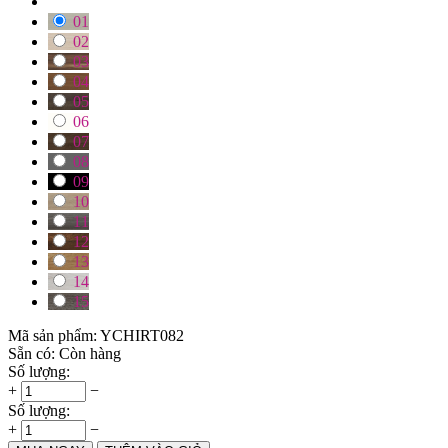
01
02
03
04
05
06
07
08
09
10
11
12
13
14
15
Mã sản phẩm:
YCHIRT082
Sẵn có:
Còn hàng
Số lượng:
+
−
Số lượng:
+
−