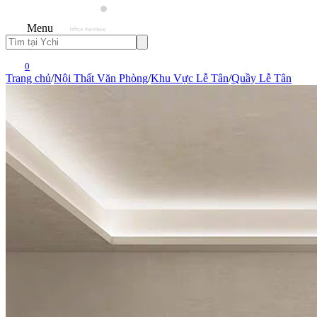
Menu
0
Trang chủ
/
Nội Thất Văn Phòng
/
Khu Vực Lễ Tân
/
Quầy Lễ Tân