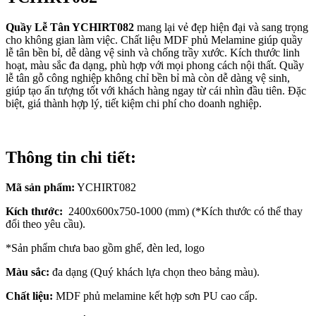
Quầy Lễ Tân YCHIRT082
mang lại vẻ đẹp hiện đại và sang trọng
cho không gian làm việc. Chất liệu MDF phủ Melamine giúp quầy
lễ tân bền bỉ, dễ dàng vệ sinh và chống trầy xước. Kích thước linh
hoạt, màu sắc đa dạng, phù hợp với mọi phong cách nội thất. Quầy
lễ tân gỗ công nghiệp không chỉ bền bỉ mà còn dễ dàng vệ sinh,
giúp tạo ấn tượng tốt với khách hàng ngay từ cái nhìn đầu tiên. Đặc
biệt, giá thành hợp lý, tiết kiệm chi phí cho doanh nghiệp.
Thông tin chi tiết:
Mã sản phẩm:
YCHIRT082
Kích thước:
2400x600x750-1000 (mm) (*Kích thước có thể thay
đổi theo yêu cầu).
*Sản phẩm chưa bao gồm ghế, đèn led, logo
Màu sắc:
đa dạng (Quý khách lựa chọn theo bảng màu).
Chất liệu:
MDF phủ melamine kết hợp sơn PU cao cấp.