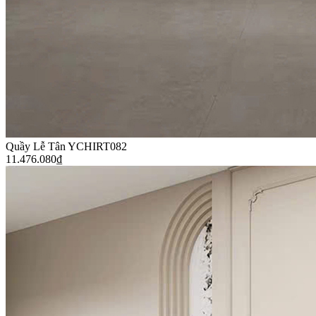
Quầy Lễ Tân YCHIRT082
11.476.080
₫