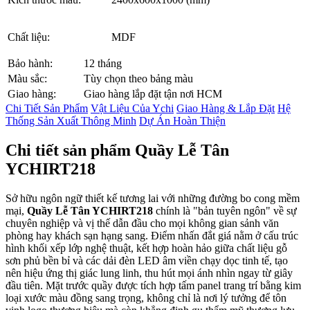
Chất liệu:
MDF
Bảo hành:
12 tháng
Màu sắc:
Tùy chọn theo bảng màu
Giao hàng:
Giao hàng lắp đặt tận nơi HCM
Chi Tiết Sản Phẩm
Vật Liệu Của Ychi
Giao Hàng & Lắp Đặt
Hệ
Thống Sản Xuất Thông Minh
Dự Án Hoàn Thiện
Chi tiết sản phẩm Quầy Lễ Tân
YCHIRT218
Sở hữu ngôn ngữ thiết kế tương lai với những đường bo cong mềm
mại,
Quầy Lễ Tân YCHIRT218
chính là "bản tuyên ngôn" về sự
chuyên nghiệp và vị thế dẫn đầu cho mọi không gian sảnh văn
phòng hay khách sạn hạng sang. Điểm nhấn đắt giá nằm ở cấu trúc
hình khối xếp lớp nghệ thuật, kết hợp hoàn hảo giữa chất liệu gỗ
sơn phủ bền bỉ và các dải đèn LED âm viền chạy dọc tinh tế, tạo
nên hiệu ứng thị giác lung linh, thu hút mọi ánh nhìn ngay từ giây
đầu tiên. Mặt trước quầy được tích hợp tấm panel trang trí bằng kim
loại xước màu đồng sang trọng, không chỉ là nơi lý tưởng để tôn