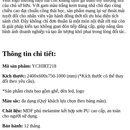
vinh logo thương hiệu mà còn khẳng định gu thẩm mỹ thượng lưu
của chủ sở hữu. Với gam màu trắng kem trang nhã chủ đạo cùng
chiều cao đạt chuẩn công thái học, sản phẩm mang lại sự thoải mái
tuyệt đối cho nhân viên vận hành đồng thời tối ưu hóa diện tích
sảnh chờ. Đây không chỉ đơn thuần là một món nội thất rời mà còn
là giải pháp kiến tạo không gian đón tiếp đẳng cấp, giúp nâng tầm
hình ảnh doanh nghiệp và tạo ấn tượng khó phai trong lòng đối tác.
Thông tin chi tiết:
Mã sản phẩm:
YCHIRT218
Kích thước:
2400x600x750-1000 (mm) (*Kích thước có thể thay
đổi theo yêu cầu).
*Sản phẩm chưa bao gồm ghế, đèn led, logo
Màu sắc:
đa dạng (Quý khách lựa chọn theo bảng màu).
Chất liệu:
MDF phủ melamine kết hợp sơn PU cao cấp, an toàn
cho người sử dụng.
Bảo hành:
12 tháng