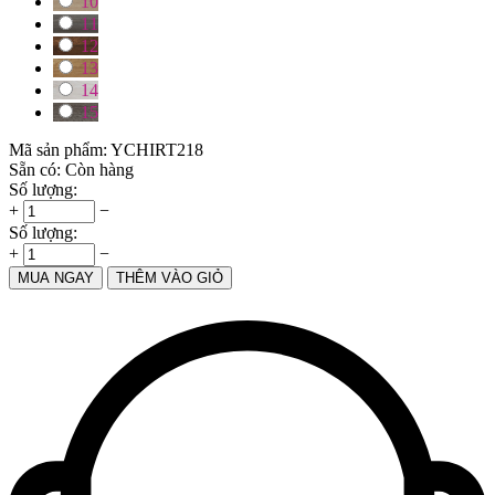
10
11
12
13
14
15
Mã sản phẩm:
YCHIRT218
Sẵn có:
Còn hàng
Số lượng:
+
−
Số lượng:
+
−
MUA NGAY
THÊM VÀO GIỎ