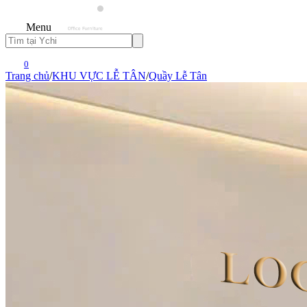
Menu
0
Trang chủ
/
KHU VỰC LỄ TÂN
/
Quầy Lễ Tân