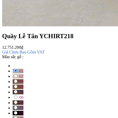
Quầy Lễ Tân YCHIRT218
12.751.200
₫
Giá Chưa Bao Gồm VAT
Màu sắc gỗ :
01
02
03
04
05
06
07
08
09