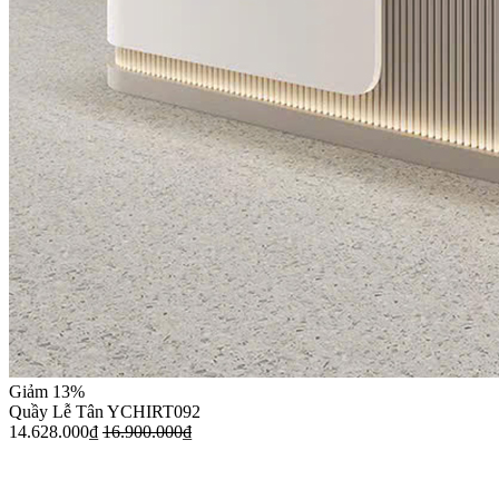
Giảm 13%
Quầy Lễ Tân YCHIRT092
14.628.000
₫
16.900.000
₫