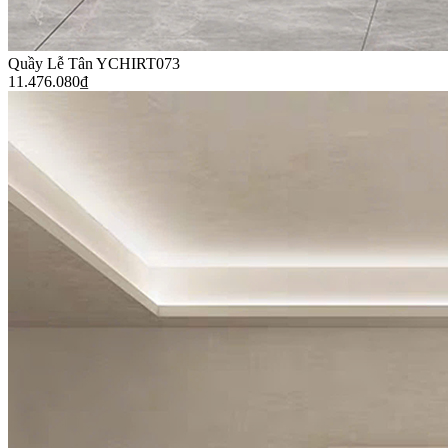
Quầy Lễ Tân YCHIRT073
11.476.080
₫