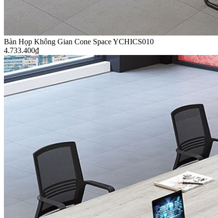
Bàn Họp Không Gian Cone Space YCHICS010
4.733.400
₫