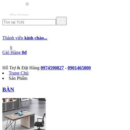
Thành viên
kính chào...
0
Giỏ Hàng
0đ
Hỗ Trợ & Đặt Hàng
0974590827
-
0901465800
Trang Chủ
Sản Phẩm
BÀN