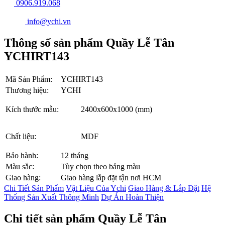
0906.919.068
info@ychi.vn
Thông số sản phẩm Quầy Lễ Tân
YCHIRT143
Mã Sản Phẩm:
YCHIRT143
Thương hiệu:
YCHI
Kích thước mẫu:
2400x600x1000 (mm)
Chất liệu:
MDF
Bảo hành:
12 tháng
Màu sắc:
Tùy chọn theo bảng màu
Giao hàng:
Giao hàng lắp đặt tận nơi HCM
Chi Tiết Sản Phẩm
Vật Liệu Của Ychi
Giao Hàng & Lắp Đặt
Hệ
Thống Sản Xuất Thông Minh
Dự Án Hoàn Thiện
Chi tiết sản phẩm Quầy Lễ Tân