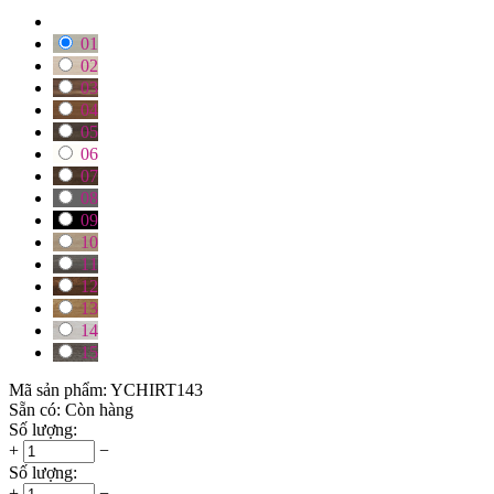
01
02
03
04
05
06
07
08
09
10
11
12
13
14
15
Mã sản phẩm:
YCHIRT143
Sẵn có:
Còn hàng
Số lượng:
+
−
Số lượng:
+
−