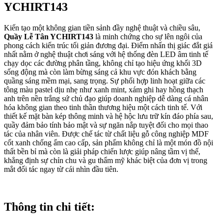
YCHIRT143
Kiến tạo một không gian tiền sảnh đầy nghệ thuật và chiều sâu,
Quầy Lễ Tân YCHIRT143
là minh chứng cho sự lên ngôi của
phong cách kiến trúc tối giản đương đại. Điểm nhấn thị giác đắt giá
nhất nằm ở nghệ thuật chơi sáng với hệ thống đèn LED âm tinh tế
chạy dọc các đường phân tầng, không chỉ tạo hiệu ứng khối 3D
sống động mà còn làm bừng sáng cả khu vực đón khách bằng
quầng sáng mềm mại, sang trọng. Sự phối hợp linh hoạt giữa các
tông màu pastel dịu nhẹ như xanh mint, xám ghi hay hồng thạch
anh trên nền trắng sứ chủ đạo giúp doanh nghiệp dễ dàng cá nhân
hóa không gian theo tinh thần thương hiệu một cách tinh tế. Với
thiết kế mặt bàn kép thông minh và hệ hộc lưu trữ kín đáo phía sau,
quầy đảm bảo tính bảo mật và sự ngăn nắp tuyệt đối cho mọi thao
tác của nhân viên. Được chế tác từ chất liệu gỗ công nghiệp MDF
cốt xanh chống ẩm cao cấp, sản phẩm không chỉ là một món đồ nội
thất bền bỉ mà còn là giải pháp chiến lược giúp nâng tầm vị thế,
khẳng định sự chỉn chu và gu thẩm mỹ khác biệt của đơn vị trong
mắt đối tác ngay từ cái nhìn đầu tiên.
Thông tin chi tiết: