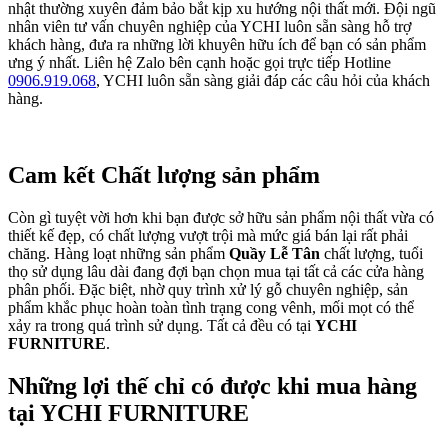
nhật thường xuyên đảm bảo bắt kịp xu hướng nội thất mới. Đội ngũ
nhân viên tư vấn chuyên nghiệp của YCHI luôn sẵn sàng hỗ trợ
khách hàng, đưa ra những lời khuyên hữu ích để bạn có sản phẩm
ưng ý nhất. Liên hệ Zalo bên cạnh hoặc gọi trực tiếp Hotline
0906.919.068
, YCHI luôn sẵn sàng giải đáp các câu hỏi của khách
hàng.
Cam kết Chất lượng sản phẩm
Còn gì tuyệt vời hơn khi bạn được sở hữu sản phẩm nội thất vừa có
thiết kế đẹp, có chất lượng vượt trội mà mức giá bán lại rất phải
chăng. Hàng loạt những sản phẩm
Quầy Lễ Tân
chất lượng, tuổi
thọ sử dụng lâu dài đang đợi bạn chọn mua tại tất cả các cửa hàng
phân phối. Đặc biệt, nhờ quy trình xử lý gỗ chuyên nghiệp, sản
phẩm khắc phục hoàn toàn tình trạng cong vênh, mối mọt có thể
xảy ra trong quá trình sử dụng. Tất cả đều có tại
YCHI
FURNITURE
.
Những lợi thế chỉ có được khi mua hàng
tại YCHI FURNITURE