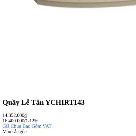
Quầy Lễ Tân YCHIRT143
14.352.000
₫
16.400.000
₫
-12%
Giá Chưa Bao Gồm VAT
Màu sắc gỗ :