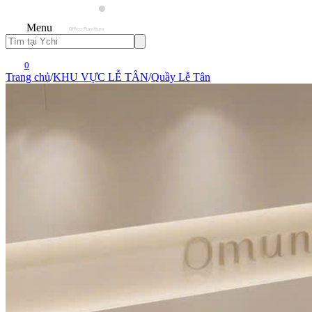
Menu
0
Trang chủ
/
KHU VỰC LỄ TÂN
/
Quầy Lễ Tân