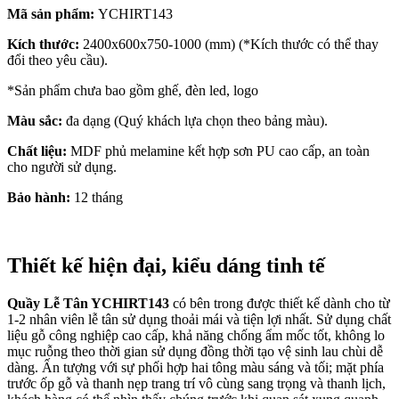
Mã sản phẩm:
YCHIRT143
Kích thước:
2400x600x750-1000 (mm) (*Kích thước có thể thay
đổi theo yêu cầu).
*Sản phẩm chưa bao gồm ghế, đèn led, logo
Màu sắc:
đa dạng (Quý khách lựa chọn theo bảng màu).
Chất liệu:
MDF phủ melamine kết hợp sơn PU cao cấp, an toàn
cho người sử dụng.
Bảo hành:
12 tháng
Thiết kế hiện đại, kiểu dáng tinh tế
Quầy Lễ Tân YCHIRT143
có bên trong được thiết kế dành cho từ
1-2 nhân viên lễ tân sử dụng thoải mái và tiện lợi nhất. Sử dụng chất
liệu gỗ công nghiệp cao cấp, khả năng chống ẩm mốc tốt, không lo
mục ruỗng theo thời gian sử dụng đồng thời tạo vệ sinh lau chùi dễ
dàng. Ấn tượng với sự phối hợp hai tông màu sáng và tối; mặt phía
trước ốp gỗ và thanh nẹp trang trí vô cùng sang trọng và thanh lịch,