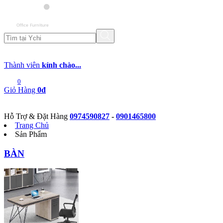
Thành viên
kính chào...
0
Giỏ Hàng
0đ
Hỗ Trợ & Đặt Hàng
0974590827
-
0901465800
Trang Chủ
Sản Phẩm
BÀN