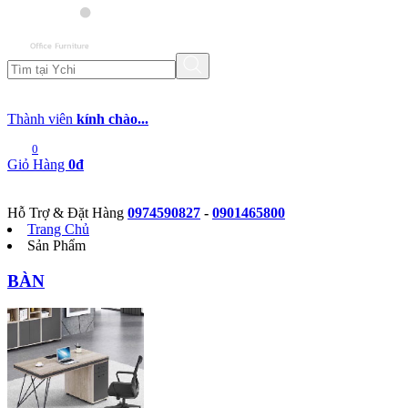
Thành viên
kính chào...
0
Giỏ Hàng
0đ
Hỗ Trợ & Đặt Hàng
0974590827
-
0901465800
Trang Chủ
Sản Phẩm
BÀN