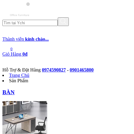
Thành viên
kính chào...
0
Giỏ Hàng
0đ
Hỗ Trợ & Đặt Hàng
0974590827
-
0901465800
Trang Chủ
Sản Phẩm
BÀN