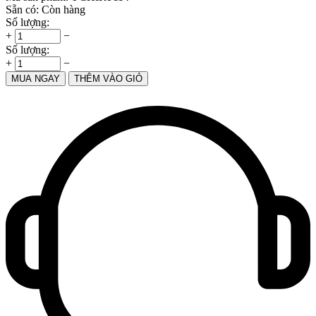
Sẵn có:
Còn hàng
Số lượng:
+
−
Số lượng:
+
−
MUA NGAY
THÊM VÀO GIỎ