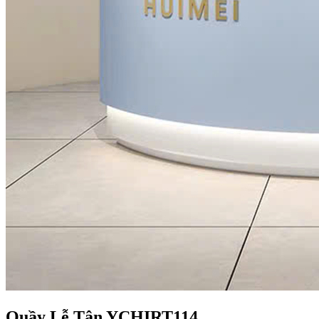
Quầy Lễ Tân YCHIRT114