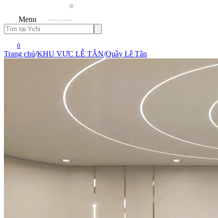
Menu
0
Trang chủ
/
KHU VỰC LỄ TÂN
/
Quầy Lễ Tân