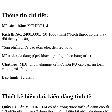
Thông tin chi tiết:
Mã sản phẩm:
YCHIRT114
Kích thước:
2400x600x750-1000 (mm) (*Kích thước có thể thay
đổi theo yêu cầu).
*Sản phẩm chưa bao gồm ghế, đèn led, logo
Màu sắc:
đa dạng (Quý khách lựa chọn theo bảng màu).
Chất liệu:
MDF phủ melamine kết hợp sơn PU cao cấp, an toàn
cho người sử dụng.
Bảo hành:
12 tháng
Thiết kế hiện đại, kiểu dáng tinh tế
Quầy Lễ Tân YCHIRT114
có bên trong được thiết kế dành cho từ
1-2 nhân viên lễ tân sử dụng thoải mái và tiện lợi nhất. Sử dụng chất