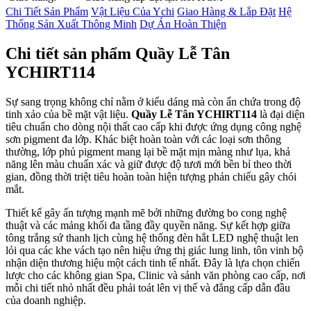
Chi Tiết Sản Phẩm
Vật Liệu Của Ychi
Giao Hàng & Lắp Đặt
Hệ
Thống Sản Xuất Thông Minh
Dự Án Hoàn Thiện
Chi tiết sản phẩm Quầy Lễ Tân
YCHIRT114
Sự sang trọng không chỉ nằm ở kiểu dáng mà còn ẩn chứa trong độ
tinh xảo của bề mặt vật liệu.
Quầy Lễ Tân YCHIRT114
là đại diện
tiêu chuẩn cho dòng nội thất cao cấp khi được ứng dụng công nghệ
sơn pigment đa lớp. Khác biệt hoàn toàn với các loại sơn thông
thường, lớp phủ pigment mang lại bề mặt mịn màng như lụa, khả
năng lên màu chuẩn xác và giữ được độ tươi mới bền bỉ theo thời
gian, đồng thời triệt tiêu hoàn toàn hiện tượng phản chiếu gây chói
mắt.
Thiết kế gây ấn tượng mạnh mẽ bởi những đường bo cong nghệ
thuật và các mảng khối đa tầng đầy quyền năng. Sự kết hợp giữa
tông trắng sứ thanh lịch cùng hệ thống đèn hắt LED nghệ thuật len
lỏi qua các khe vách tạo nên hiệu ứng thị giác lung linh, tôn vinh bộ
nhận diện thương hiệu một cách tinh tế nhất. Đây là lựa chọn chiến
lược cho các không gian Spa, Clinic và sảnh văn phòng cao cấp, nơi
mỗi chi tiết nhỏ nhất đều phải toát lên vị thế và đẳng cấp dẫn đầu
của doanh nghiệp.