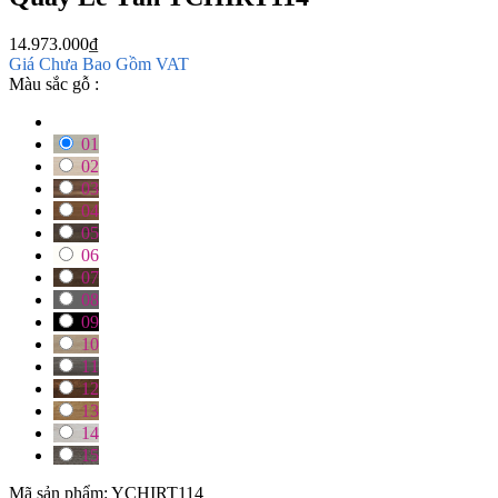
14.973.000
₫
Giá Chưa Bao Gồm VAT
Màu sắc gỗ :
01
02
03
04
05
06
07
08
09
10
11
12
13
14
15
Mã sản phẩm:
YCHIRT114