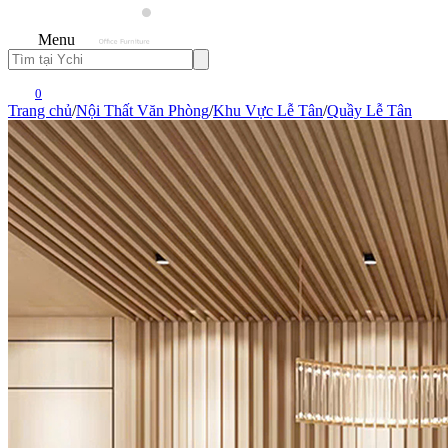
Menu
0
Trang chủ
/
Nội Thất Văn Phòng
/
Khu Vực Lễ Tân
/
Quầy Lễ Tân