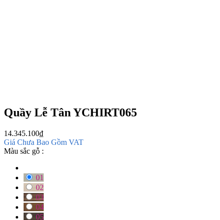
Quầy Lễ Tân YCHIRT065
14.345.100
₫
Giá Chưa Bao Gồm VAT
Màu sắc gỗ :
01
02
03
04
05