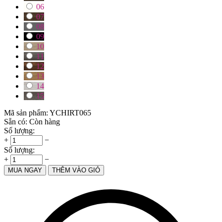
06
07
08
09
10
11
12
13
14
15
Mã sản phẩm:
YCHIRT065
Sẵn có:
Còn hàng
Số lượng:
+
−
Số lượng:
+
−
MUA NGAY
THÊM VÀO GIỎ