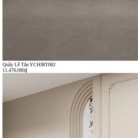
Quầy Lễ Tân YCHIRT082
11.476.080
₫