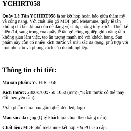
YCHIRT058
Quầy Lễ Tân YCHIRT058
là sự kết hợp hoàn hảo giữa thẩm mỹ
và công năng. Với chất liệu gỗ MDF phủ Melamine, quầy lễ tân
không chỉ bền bỉ mà còn dễ dàng vệ sinh, chống trầy xước. Thiết kế
hiện đại, sang trọng của quầy lễ tân gỗ công nghiệp giúp nâng tầm
không gian làm việc, tạo ấn tượng mạnh mẽ với khách hàng. Sản
phẩm này còn có nhiều kích thước và màu sắc đa dạng, phù hợp với
mọi nhu cầu và phong cách của doanh nghiệp.
Thông tin chi tiết:
Mã sản phẩm:
YCHIRT058
Kích thước:
2800x700x750-1050 (mm) (*Kích thước có thể thay
đổi theo yêu cầu).
*Sản phẩm chưa bao gồm ghế, đèn led, logo
Màu sắc:
đa dạng (Quý khách lựa chọn theo bảng màu).
Chất liệu:
MDF phủ melamine kết hợp sơn PU cao cấp.