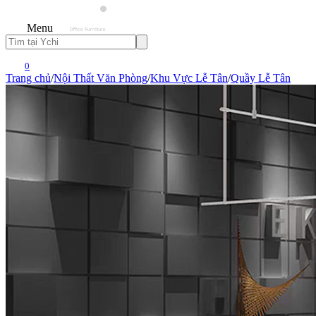
Menu
0
Trang chủ
/
Nội Thất Văn Phòng
/
Khu Vực Lễ Tân
/
Quầy Lễ Tân