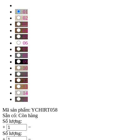
01
02
03
04
05
06
07
08
09
10
11
12
13
14
15
Mã sản phẩm:
YCHIRT058
Sẵn có:
Còn hàng
Số lượng:
+
−
Số lượng:
+
−