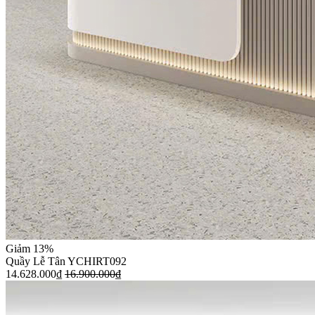
Giảm 13%
Quầy Lễ Tân YCHIRT092
14.628.000
₫
16.900.000
₫