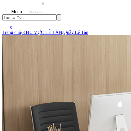
Menu
0
Trang chủ
/
KHU VỰC LỄ TÂN
/
Quầy Lễ Tân