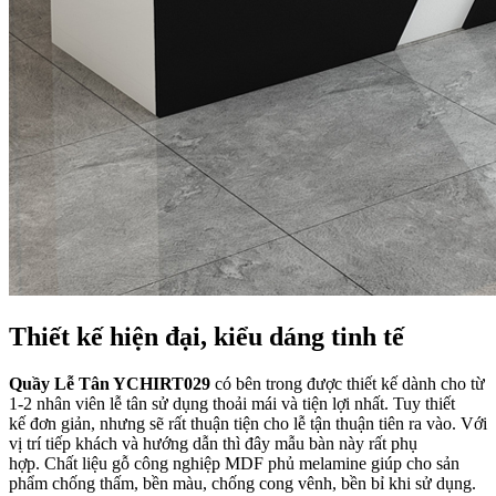
Thiết kế hiện đại, kiểu dáng tinh tế
Quầy Lễ Tân YCHIRT029
có bên trong được thiết kế dành cho từ
1-2 nhân viên lễ tân sử dụng thoải mái và tiện lợi nhất. Tuy thiết
kế đơn giản, nhưng sẽ rất thuận tiện cho lễ tận thuận tiên ra vào. Với
vị trí tiếp khách và hướng dẫn thì đây mẫu bàn này rất phụ
hợp. Chất liệu gỗ công nghiệp MDF phủ melamine giúp cho sản
phẩm chống thấm, bền màu, chống cong vênh, bền bỉ khi sử dụng.