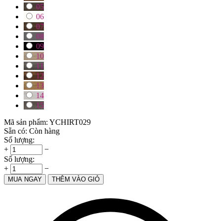
05
06
07
08
09
10
11
12
13
14
15
Mã sản phẩm:
YCHIRT029
Sẵn có:
Còn hàng
Số lượng:
+
−
Số lượng:
+
−
MUA NGAY
THÊM VÀO GIỎ