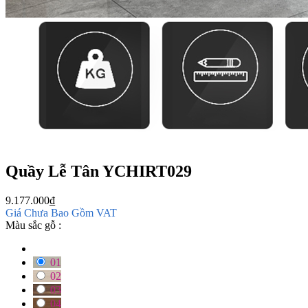
Quầy Lễ Tân YCHIRT029
9.177.000
₫
Giá Chưa Bao Gồm VAT
Màu sắc gỗ :
01
02
03
04