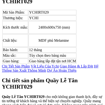
YCHIRT029
Mã Sản Phẩm:
YCHIRT029
Thương hiệu:
YCHI
Kích thước mẫu:
2400x600x750 (mm)
Chất liệu:
MDF phủ Melamine
Bảo hành:
12 tháng
Màu sắc:
Tùy chọn theo bảng màu
Giao hàng:
Giao hàng lắp đặt tận nơi HCM
Chi Tiết Sản Phẩm
Vật Liệu Của Ychi
Giao Hàng & Lắp Đặt
Hệ
Thống Sản Xuất Thông Minh
Dự Án Hoàn Thiện
Chi tiết sản phẩm Quầy Lễ Tân
YCHIRT029
Quầy Lễ Tân YCHIRT029
cho một không gian thanh lịch, đầy sự
tin tưởng từ khách hàng và thể hiện sự chuyên nghiệp. Quầy mang