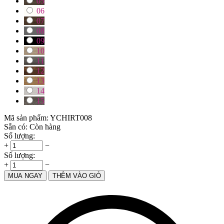
05
06
07
08
09
10
11
12
13
14
15
Mã sản phẩm:
YCHIRT008
Sẵn có:
Còn hàng
Số lượng:
+
−
Số lượng:
+
−
MUA NGAY
THÊM VÀO GIỎ