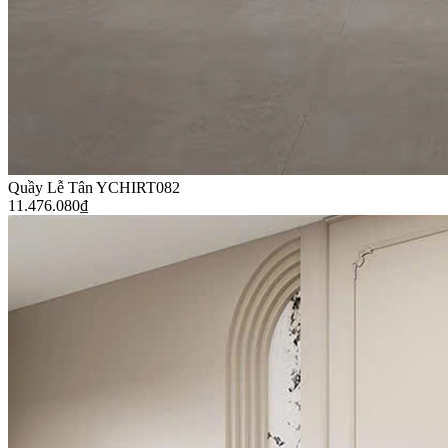
Quầy Lễ Tân YCHIRT082
11.476.080
₫