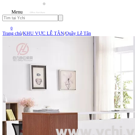
Menu
0
Trang chủ
/
KHU VỰC LỄ TÂN
/
Quầy Lễ Tân