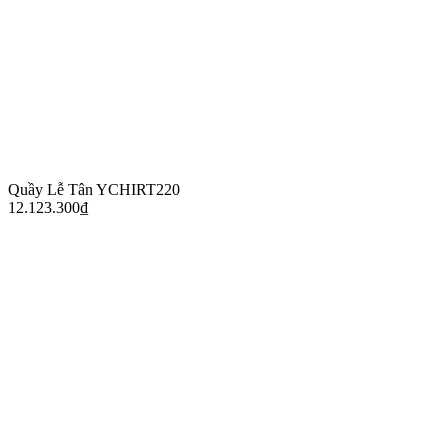
Quầy Lễ Tân YCHIRT220
12.123.300
₫