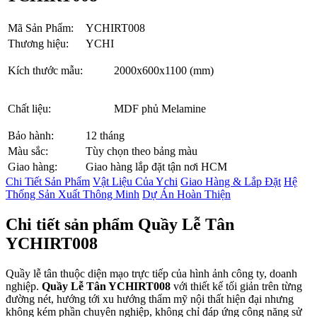
Mã Sản Phẩm:
YCHIRT008
Thương hiệu:
YCHI
Kích thước mẫu:
2000x600x1100 (mm)
Chất liệu:
MDF phủ Melamine
Bảo hành:
12 tháng
Màu sắc:
Tùy chọn theo bảng màu
Giao hàng:
Giao hàng lắp đặt tận nơi HCM
Chi Tiết Sản Phẩm
Vật Liệu Của Ychi
Giao Hàng & Lắp Đặt
Hệ
Thống Sản Xuất Thông Minh
Dự Án Hoàn Thiện
Chi tiết sản phẩm Quầy Lễ Tân
YCHIRT008
Quầy lễ tân thuộc diện mạo trực tiếp của hình ảnh công ty, doanh
nghiệp.
Quầy Lễ Tân YCHIRT008
với thiết kế tối giản trên từng
đường nét, hướng tới xu hướng thẩm mỹ nội thất hiện đại nhưng
không kém phần chuyên nghiệp, không chỉ đáp ứng công năng sử