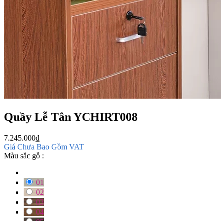
Quầy Lễ Tân YCHIRT008
7.245.000
₫
Giá Chưa Bao Gồm VAT
Màu sắc gỗ :
01
02
03
04