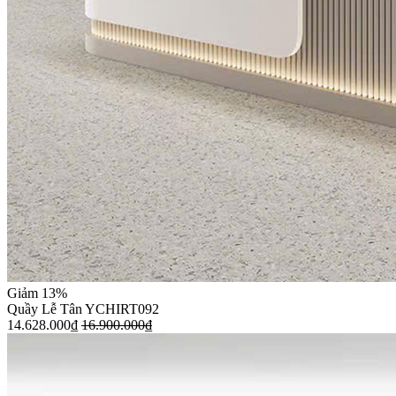
Giảm 13%
Quầy Lễ Tân YCHIRT092
14.628.000
₫
16.900.000
₫