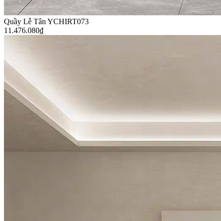
Quầy Lễ Tân YCHIRT073
11.476.080
₫