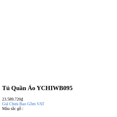
Tủ Quần Áo YCHIWB095
23.589.720
₫
Giá Chưa Bao Gồm VAT
Màu sắc gỗ :