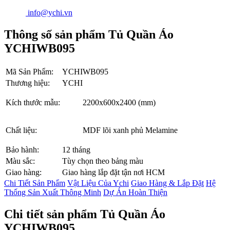
info@ychi.vn
Thông số sản phẩm Tủ Quần Áo
YCHIWB095
Mã Sản Phẩm:
YCHIWB095
Thương hiệu:
YCHI
Kích thước mẫu:
2200x600x2400 (mm)
Chất liệu:
MDF lõi xanh phủ Melamine
Bảo hành:
12 tháng
Màu sắc:
Tùy chọn theo bảng màu
Giao hàng:
Giao hàng lắp đặt tận nơi HCM
Chi Tiết Sản Phẩm
Vật Liệu Của Ychi
Giao Hàng & Lắp Đặt
Hệ
Thống Sản Xuất Thông Minh
Dự Án Hoàn Thiện
Chi tiết sản phẩm Tủ Quần Áo
YCHIWB095