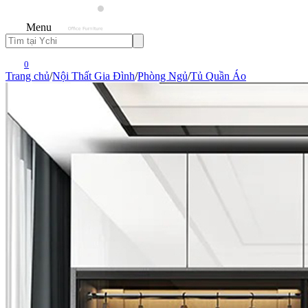
Menu
0
Trang chủ
/
Nội Thất Gia Đình
/
Phòng Ngủ
/
Tủ Quần Áo