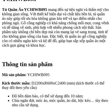
Tủ Quần Áo YCHIWB095
mang đến sự tiện nghi và thẩm mỹ cho
không gian sống. Với thiết kế hiện đại và chất liệu bền bỉ, tủ quần
áo này giúp tối ưu hóa không gian lưu trữ và tạo điểm nhấn cho
phòng ngủ. Gỗ công nghiệp có khả năng chống mối mọt, cong vênh
và dễ dàng vệ sinh, phù hợp với nhiều phong cách nội thất. Sản
phẩm này không chỉ bền đẹp mà còn mang lại vẻ sang trọng, tinh tế
cho không gian sống của bạn. Đặc biệt, tủ quần áo gỗ công nghiệp
còn có nhiều ngăn kéo và kệ để đồ, giúp bạn sắp xếp quần áo một
cách gọn gàng và khoa học.
Thông tin sản phẩm
Mã sản phẩm:
YCHIWB095
Kích thước mẫu:
D2200xR600xC2400 (mm) (kích thước có thể
thay đổi theo yêu cầu)
Độ bền đảm bảo, có thể sử dụng đến 10 năm;
Chia ngăn đợt, móc áo, móc quần, áo dài, hộc kéo… tùy theo
nhu cầu sử dụng.