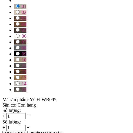
01
02
03
04
05
06
07
08
09
10
11
12
13
14
15
Mã sản phẩm:
YCHIWB095
Sẵn có:
Còn hàng
Số lượng:
+
−
Số lượng:
+
−