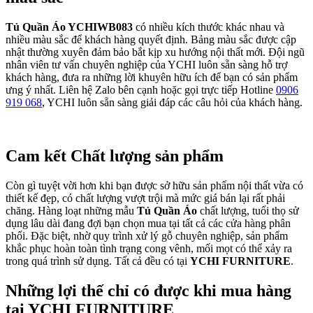
Tủ Quần Áo YCHIWB083
có nhiều kích thước khác nhau và
nhiều màu sắc để khách hàng quyết định. Bảng màu sắc được cập
nhật thường xuyên đảm bảo bắt kịp xu hướng nội thất mới. Đội ngũ
nhân viên tư vấn chuyên nghiệp của YCHI luôn sẵn sàng hỗ trợ
khách hàng, đưa ra những lời khuyên hữu ích để bạn có sản phẩm
ưng ý nhất. Liên hệ Zalo bên cạnh hoặc gọi trực tiếp Hotline
0906
919 068
, YCHI luôn sẵn sàng giải đáp các câu hỏi của khách hàng.
Cam kết Chất lượng sản phẩm
Còn gì tuyệt vời hơn khi bạn được sở hữu sản phẩm nội thất vừa có
thiết kế đẹp, có chất lượng vượt trội mà mức giá bán lại rất phải
chăng. Hàng loạt những mẫu
Tủ Quần Áo
chất lượng, tuổi thọ sử
dụng lâu dài đang đợi bạn chọn mua tại tất cả các cửa hàng phân
phối. Đặc biệt, nhờ quy trình xử lý gỗ chuyên nghiệp, sản phẩm
khắc phục hoàn toàn tình trạng cong vênh, mối mọt có thể xảy ra
trong quá trình sử dụng. Tất cả đều có tại
YCHI FURNITURE
.
Những lợi thế chỉ có được khi mua hàng
tại YCHI FURNITURE