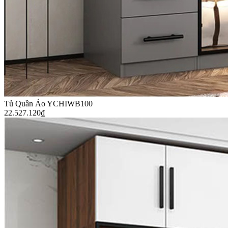
Tủ Quần Áo YCHIWB100
22.527.120
₫