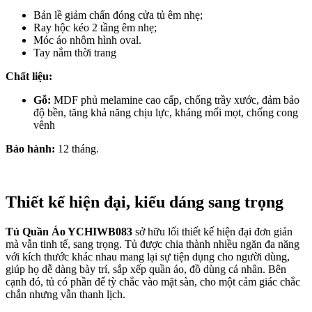
Bản lề giảm chấn đóng cửa tủ êm nhẹ;
Ray hộc kéo 2 tầng êm nhẹ;
Móc áo nhôm hình oval.
Tay nắm thời trang
Chất liệu:
Gỗ:
MDF phủ melamine cao cấp, chống trầy xước, đảm bảo
độ bền, tăng khả năng chịu lực, kháng mối mọt, chống cong
vênh
Bảo hành:
12 tháng.
Thiết kế hiện đại, kiểu dáng sang trọng
Tủ Quần Áo YCHIWB083
sở hữu lối thiết kế hiện đại đơn giản
mà vẫn tinh tế, sang trọng. Tủ được chia thành nhiều ngăn đa năng
với kích thước khác nhau mang lại sự tiện dụng cho người dùng,
giúp họ dễ dàng bày trí, sắp xếp quần áo, đồ dùng cá nhân. Bên
cạnh đó, tủ có phần đế tỳ chắc vào mặt sàn, cho một cảm giác chắc
chắn nhưng vẫn thanh lịch.