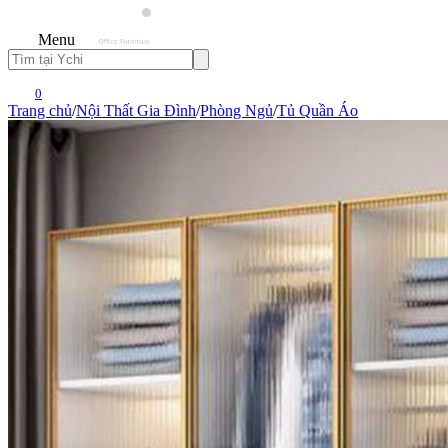
Menu
0
Trang chủ
/
Nội Thất Gia Đình
/
Phòng Ngủ
/
Tủ Quần Áo