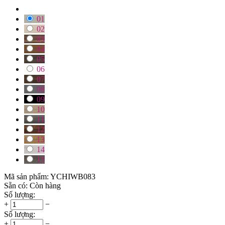
01
02
03
04
05
06
07
08
09
10
11
12
13
14
15
Mã sản phẩm:
YCHIWB083
Sẵn có:
Còn hàng
Số lượng:
+
−
Số lượng:
+
−