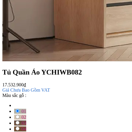
Tủ Quần Áo YCHIWB082
17.532.900
₫
Giá Chưa Bao Gồm VAT
Màu sắc gỗ :
01
02
03
04