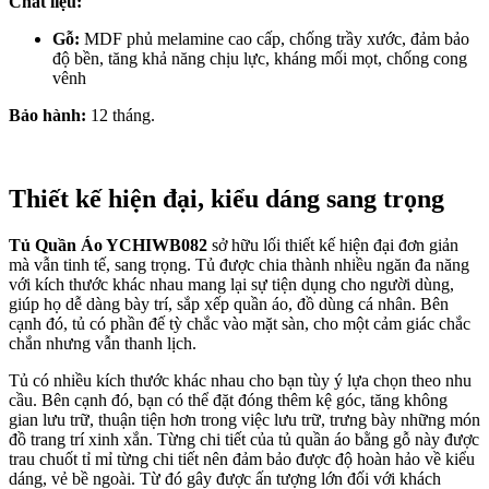
Chất liệu:
Gỗ:
MDF phủ melamine cao cấp, chống trầy xước, đảm bảo
độ bền, tăng khả năng chịu lực, kháng mối mọt, chống cong
vênh
Bảo hành:
12 tháng.
Thiết kế hiện đại, kiểu dáng sang trọng
Tủ Quần Áo YCHIWB082
sở hữu lối thiết kế hiện đại đơn giản
mà vẫn tinh tế, sang trọng. Tủ được chia thành nhiều ngăn đa năng
với kích thước khác nhau mang lại sự tiện dụng cho người dùng,
giúp họ dễ dàng bày trí, sắp xếp quần áo, đồ dùng cá nhân. Bên
cạnh đó, tủ có phần đế tỳ chắc vào mặt sàn, cho một cảm giác chắc
chắn nhưng vẫn thanh lịch.
Tủ có nhiều kích thước khác nhau cho bạn tùy ý lựa chọn theo nhu
cầu. Bên cạnh đó, bạn có thể đặt đóng thêm kệ góc, tăng không
gian lưu trữ, thuận tiện hơn trong việc lưu trữ, trưng bày những món
đồ trang trí xinh xắn. Từng chi tiết của tủ quần áo bằng gỗ này được
trau chuốt tỉ mỉ từng chi tiết nên đảm bảo được độ hoàn hảo về kiểu
dáng, vẻ bề ngoài. Từ đó gây được ấn tượng lớn đối với khách