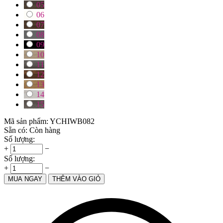
05
06
07
08
09
10
11
12
13
14
15
Mã sản phẩm:
YCHIWB082
Sẵn có:
Còn hàng
Số lượng:
+
−
Số lượng:
+
−
MUA NGAY
THÊM VÀO GIỎ