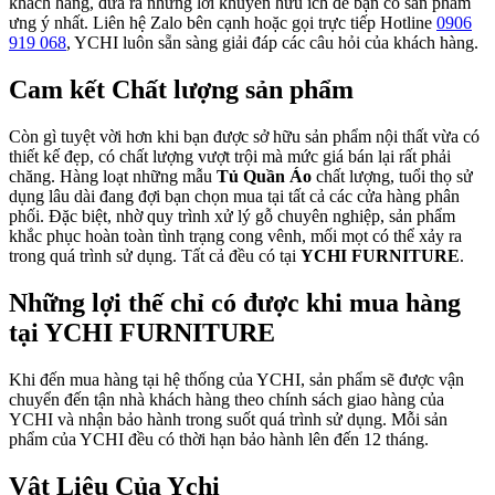
khách hàng, đưa ra những lời khuyên hữu ích để bạn có sản phẩm
ưng ý nhất. Liên hệ Zalo bên cạnh hoặc gọi trực tiếp Hotline
0906
919 068
, YCHI luôn sẵn sàng giải đáp các câu hỏi của khách hàng.
Cam kết Chất lượng sản phẩm
Còn gì tuyệt vời hơn khi bạn được sở hữu sản phẩm nội thất vừa có
thiết kế đẹp, có chất lượng vượt trội mà mức giá bán lại rất phải
chăng. Hàng loạt những mẫu
Tủ Quần Áo
chất lượng, tuổi thọ sử
dụng lâu dài đang đợi bạn chọn mua tại tất cả các cửa hàng phân
phối. Đặc biệt, nhờ quy trình xử lý gỗ chuyên nghiệp, sản phẩm
khắc phục hoàn toàn tình trạng cong vênh, mối mọt có thể xảy ra
trong quá trình sử dụng. Tất cả đều có tại
YCHI FURNITURE
.
Những lợi thế chỉ có được khi mua hàng
tại YCHI FURNITURE
Khi đến mua hàng tại hệ thống của YCHI, sản phẩm sẽ được vận
chuyển đến tận nhà khách hàng theo chính sách giao hàng của
YCHI và nhận bảo hành trong suốt quá trình sử dụng. Mỗi sản
phẩm của YCHI đều có thời hạn bảo hành lên đến 12 tháng.
Vật Liệu Của Ychi