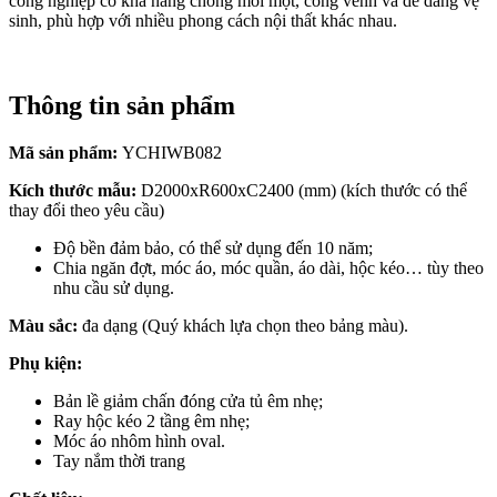
công nghiệp có khả năng chống mối mọt, cong vênh và dễ dàng vệ
sinh, phù hợp với nhiều phong cách nội thất khác nhau.
Thông tin sản phẩm
Mã sản phẩm:
YCHIWB082
Kích thước mẫu:
D2000xR600xC2400 (mm) (kích thước có thể
thay đổi theo yêu cầu)
Độ bền đảm bảo, có thể sử dụng đến 10 năm;
Chia ngăn đợt, móc áo, móc quần, áo dài, hộc kéo… tùy theo
nhu cầu sử dụng.
Màu sắc:
đa dạng (Quý khách lựa chọn theo bảng màu).
Phụ kiện:
Bản lề giảm chấn đóng cửa tủ êm nhẹ;
Ray hộc kéo 2 tầng êm nhẹ;
Móc áo nhôm hình oval.
Tay nắm thời trang