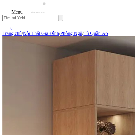
Menu
0
Trang chủ
/
Nội Thất Gia Đình
/
Phòng Ngủ
/
Tủ Quần Áo