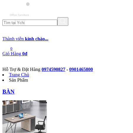
Thành viên
kính chào...
0
Giỏ Hàng
0đ
Hỗ Trợ & Đặt Hàng
0974590827
-
0901465800
Trang Chủ
Sản Phẩm
BÀN