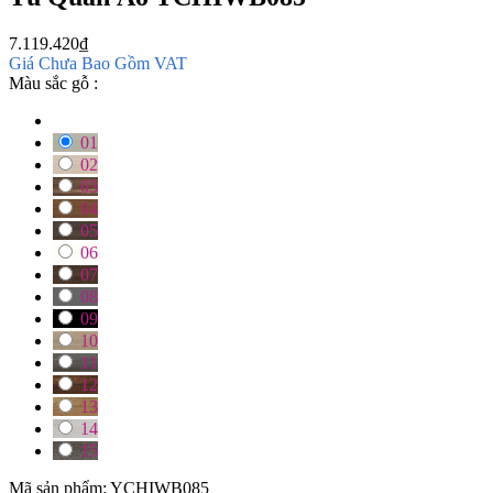
7.119.420
₫
Giá Chưa Bao Gồm VAT
Màu sắc gỗ :
01
02
03
04
05
06
07
08
09
10
11
12
13
14
15
Mã sản phẩm:
YCHIWB085