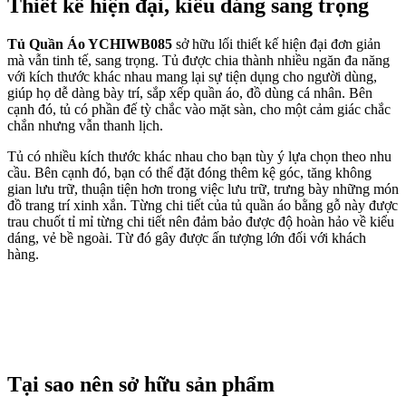
Thiết kế hiện đại, kiểu dáng sang trọng
Tủ Quần Áo YCHIWB085
sở hữu lối thiết kế hiện đại đơn giản
mà vẫn tinh tế, sang trọng. Tủ được chia thành nhiều ngăn đa năng
với kích thước khác nhau mang lại sự tiện dụng cho người dùng,
giúp họ dễ dàng bày trí, sắp xếp quần áo, đồ dùng cá nhân. Bên
cạnh đó, tủ có phần đế tỳ chắc vào mặt sàn, cho một cảm giác chắc
chắn nhưng vẫn thanh lịch.
Tủ có nhiều kích thước khác nhau cho bạn tùy ý lựa chọn theo nhu
cầu. Bên cạnh đó, bạn có thể đặt đóng thêm kệ góc, tăng không
gian lưu trữ, thuận tiện hơn trong việc lưu trữ, trưng bày những món
đồ trang trí xinh xắn. Từng chi tiết của tủ quần áo bằng gỗ này được
trau chuốt tỉ mỉ từng chi tiết nên đảm bảo được độ hoàn hảo về kiểu
dáng, vẻ bề ngoài. Từ đó gây được ấn tượng lớn đối với khách
hàng.
Tại sao nên sở hữu sản phẩm