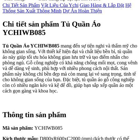
Chi Tiết Sản Phẩm
Vật Liệu Của Ychi
Giao Hàng & Lắp Đặt
Hệ
Thống Sản Xuất Thông Minh
Dự Án Hoàn Thiện
Chi tiết sản phẩm Tủ Quần Áo
YCHIWB085
Tủ Quần Áo YCHIWB085
mang đến sự tiện nghi và thẩm mỹ cho
không gian sống. Với thiết kế hiện đại và chất liệu bền bỉ, tủ quần
áo này giúp tối ưu hóa không gian lưu trữ và tạo điểm nhấn cho
phòng ngủ. Gỗ công nghiệp có khả năng chống mối mọt, cong vênh
và dễ dàng vệ sinh, phù hợp với nhiều phong cách nội thất. Sản
phẩm này không chỉ bền đẹp mà còn mang lại vẻ sang trọng, tinh tế
cho không gian sống của bạn. Đặc biệt, tủ quần áo gỗ công nghiệp
còn có nhiều ngăn kéo và kệ để đồ, giúp bạn sắp xếp quần áo một
cách gọn gàng và khoa học.
Thông tin sản phẩm
Mã sản phẩm:
YCHIWB085
Kích thước mẫu:
D800xR600xC2000 (mm) (kích thước có thể