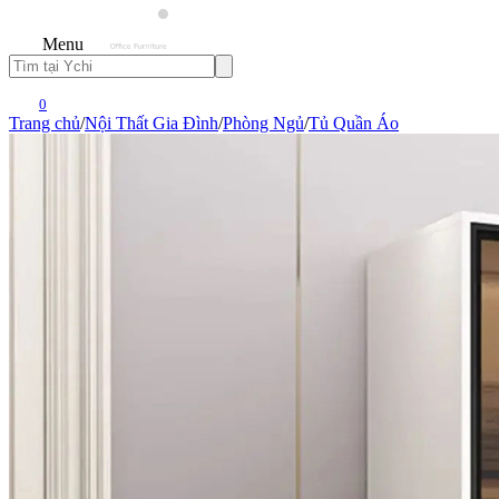
Menu
0
Trang chủ
/
Nội Thất Gia Đình
/
Phòng Ngủ
/
Tủ Quần Áo