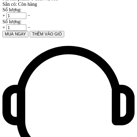
Sẵn có:
Còn hàng
Số lượng:
+
−
Số lượng:
+
−
MUA NGAY
THÊM VÀO GIỎ