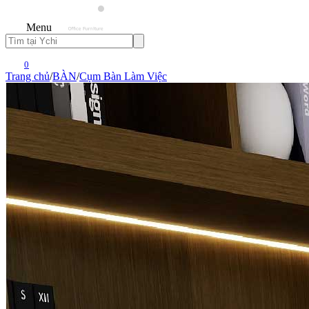
Menu
0
Trang chủ
/
BÀN
/
Cụm Bàn Làm Việc