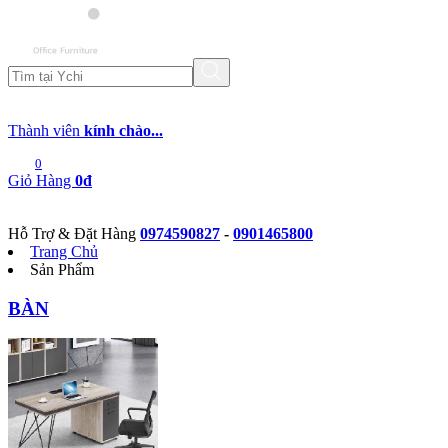
Thành viên
kính chào...
0
Giỏ Hàng
0đ
Hỗ Trợ & Đặt Hàng
0974590827
-
0901465800
Trang Chủ
Sản Phẩm
BÀN