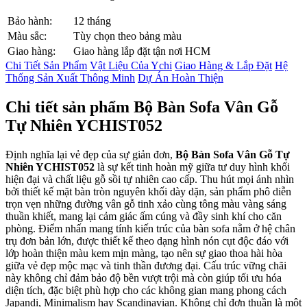
Bảo hành:
12 tháng
Màu sắc:
Tùy chọn theo bảng màu
Giao hàng:
Giao hàng lắp đặt tận nơi HCM
Chi Tiết Sản Phẩm
Vật Liệu Của Ychi
Giao Hàng & Lắp Đặt
Hệ
Thống Sản Xuất Thông Minh
Dự Án Hoàn Thiện
Chi tiết sản phẩm Bộ Bàn Sofa Vân Gỗ
Tự Nhiên YCHIST052
Định nghĩa lại vẻ đẹp của sự giản đơn,
Bộ Bàn Sofa Vân Gỗ Tự
Nhiên YCHIST052
là sự kết tinh hoàn mỹ giữa tư duy hình khối
hiện đại và chất liệu gỗ sồi tự nhiên cao cấp. Thu hút mọi ánh nhìn
bởi thiết kế mặt bàn tròn nguyên khối dày dặn, sản phẩm phô diễn
trọn vẹn những đường vân gỗ tinh xảo cùng tông màu vàng sáng
thuần khiết, mang lại cảm giác ấm cúng và đầy sinh khí cho căn
phòng. Điểm nhấn mang tính kiến trúc của bàn sofa nằm ở hệ chân
trụ đơn bản lớn, được thiết kế theo dạng hình nón cụt độc đáo với
lớp hoàn thiện màu kem mịn màng, tạo nên sự giao thoa hài hòa
giữa vẻ đẹp mộc mạc và tinh thần đương đại. Cấu trúc vững chãi
này không chỉ đảm bảo độ bền vượt trội mà còn giúp tối ưu hóa
diện tích, đặc biệt phù hợp cho các không gian mang phong cách
Japandi, Minimalism hay Scandinavian. Không chỉ đơn thuần là một