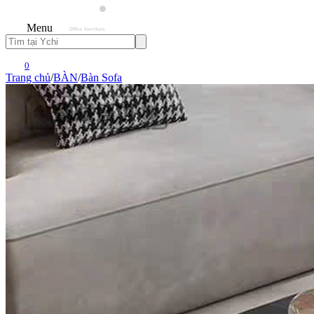
Menu
0
Trang chủ
/
BÀN
/
Bàn Sofa