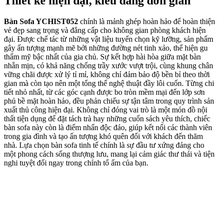
Thiết kế hiện đại, kiểu dáng đơn giản
Bàn Sofa YCHIST052
chính là mảnh ghép hoàn hảo để hoàn thiện
vẻ đẹp sang trọng và đẳng cấp cho không gian phòng khách hiện
đại. Được chế tác từ những vật liệu tuyển chọn kỹ lưỡng, sản phẩm
gây ấn tượng mạnh mẽ bởi những đường nét tinh xảo, thể hiện gu
thẩm mỹ bậc nhất của gia chủ. Sự kết hợp hài hòa giữa mặt bàn
nhẵn mịn, có khả năng chống trầy xước vượt trội, cùng khung chân
vững chãi được xử lý tỉ mỉ, không chỉ đảm bảo độ bền bỉ theo thời
gian mà còn tạo nên một tổng thể nghệ thuật đầy lôi cuốn. Từng chi
tiết nhỏ nhất, từ các góc cạnh được bo tròn mềm mại đến lớp sơn
phủ bề mặt hoàn hảo, đều phản chiếu sự tận tâm trong quy trình sản
xuất thủ công hiện đại. Không chỉ đóng vai trò là một món đồ nội
thất tiện dụng để đặt tách trà hay những cuốn sách yêu thích, chiếc
bàn sofa này còn là điểm nhấn độc đáo, giúp kết nối các thành viên
trong gia đình và tạo ấn tượng khó quên đối với khách đến thăm
nhà. Lựa chọn bàn sofa tinh tế chính là sự đầu tư xứng đáng cho
một phong cách sống thượng lưu, mang lại cảm giác thư thái và tiện
nghi tuyệt đối ngay trong chính tổ ấm của bạn.