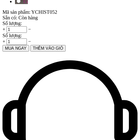
15
Mã sản phẩm:
YCHIST052
Sẵn có:
Còn hàng
Số lượng:
+
−
Số lượng:
+
−
MUA NGAY
THÊM VÀO GIỎ