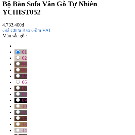
Bộ Bàn Sofa Vân Gỗ Tự Nhiên
YCHIST052
4.733.400
₫
Giá Chưa Bao Gồm VAT
Màu sắc gỗ :
01
02
03
04
05
06
07
08
09
10
11
12
13
14