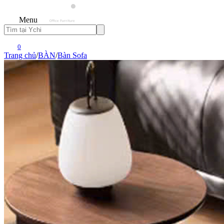
Menu
0
Trang chủ
/
BÀN
/
Bàn Sofa