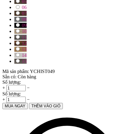
05
06
07
08
09
10
11
12
13
14
15
Mã sản phẩm:
YCHIST049
Sẵn có:
Còn hàng
Số lượng:
+
−
Số lượng:
+
−
MUA NGAY
THÊM VÀO GIỎ