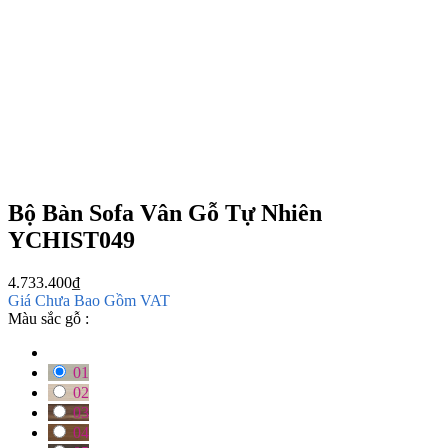
Bộ Bàn Sofa Vân Gỗ Tự Nhiên
YCHIST049
4.733.400
₫
Giá Chưa Bao Gồm VAT
Màu sắc gỗ :
01
02
03
04