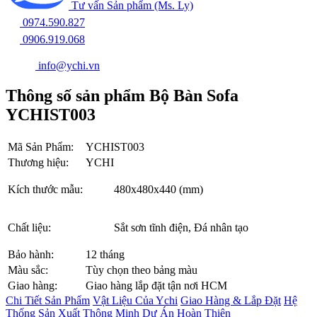
Tư vấn Sản phẩm (Ms. Ly)
0974.590.827
0906.919.068
info@ychi.vn
Thông số sản phẩm Bộ Bàn Sofa
YCHIST003
Mã Sản Phẩm:
YCHIST003
Thương hiệu:
YCHI
Kích thước mẫu:
480x480x440 (mm)
Chất liệu:
Sắt sơn tĩnh điện, Đá nhân tạo
Bảo hành:
12 tháng
Màu sắc:
Tùy chọn theo bảng màu
Giao hàng:
Giao hàng lắp đặt tận nơi HCM
Chi Tiết Sản Phẩm
Vật Liệu Của Ychi
Giao Hàng & Lắp Đặt
Hệ
Thống Sản Xuất Thông Minh
Dự Án Hoàn Thiện