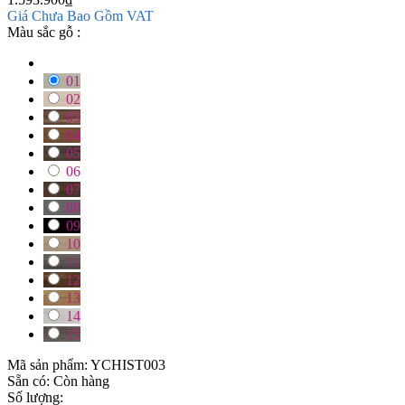
Giá Chưa Bao Gồm VAT
Màu sắc gỗ :
01
02
03
04
05
06
07
08
09
10
11
12
13
14
15
Mã sản phẩm:
YCHIST003
Sẵn có:
Còn hàng
Số lượng: