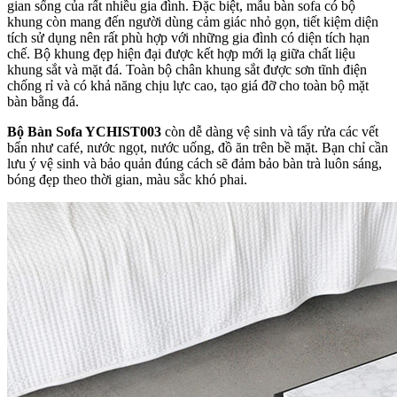
gian sống của rất nhiều gia đình. Đặc biệt, mẫu bàn sofa có bộ
khung còn mang đến người dùng cảm giác nhỏ gọn, tiết kiệm diện
tích sử dụng nên rất phù hợp với những gia đình có diện tích hạn
chế. Bộ khung đẹp hiện đại được kết hợp mới lạ giữa chất liệu
khung sắt và mặt đá. Toàn bộ chân khung sắt được sơn tĩnh điện
chống rỉ và có khả năng chịu lực cao, tạo giá đỡ cho toàn bộ mặt
bàn bằng đá.
Bộ Bàn Sofa YCHIST003
còn dễ dàng vệ sinh và tẩy rửa các vết
bẩn như café, nước ngọt, nước uống, đồ ăn trên bề mặt. Bạn chỉ cần
lưu ý vệ sinh và bảo quản đúng cách sẽ đảm bảo bàn trà luôn sáng,
bóng đẹp theo thời gian, màu sắc khó phai.