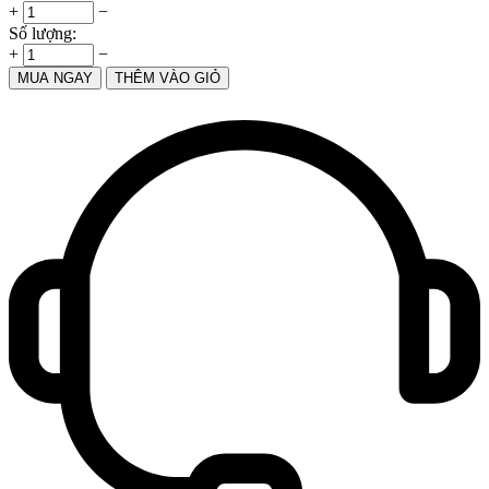
+
−
Số lượng:
+
−
MUA NGAY
THÊM VÀO GIỎ