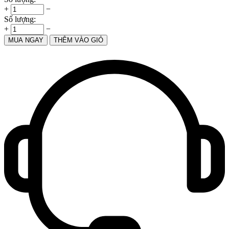
+
−
Số lượng:
+
−
MUA NGAY
THÊM VÀO GIỎ