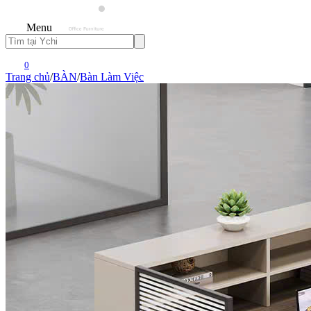
Menu
0
Trang chủ
/
BÀN
/
Bàn Làm Việc