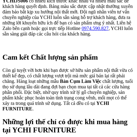
YCHIJS006
có nhiều kích thước khác nhau và nhiều màu sắc để
khách hàng quyết định. Bảng màu sắc được cập nhật thường xuyên
đảm bảo bắt kịp xu hướng nội thất mới. Đội ngũ nhân viên tư vấn
chuyên nghiệp của YCHI luôn sẵn sàng hỗ trợ khách hàng, đưa ra
những lời khuyên hữu ích để bạn có sản phẩm ưng ý nhất. Liên hệ
Zalo bên cạnh hoặc gọi trực tiếp Hotline
0974.590.827
, YCHI luôn
sẵn sàng giải đáp các câu hỏi của khách hàng.
Cam kết Chất lượng sản phẩm
Còn gì tuyệt vời hơn khi bạn được sở hữu sản phẩm nội thất vừa có
thiết kế đẹp, có chất lượng vượt trội mà mức giá bán lại rất phải
chăng. Hàng loạt những mẫu
Bàn Cụm Làm Việc
chất lượng, tuổi
thọ sử dụng lâu dài đang đợi bạn chọn mua tại tất cả các cửa hàng
phân phối. Đặc biệt, nhờ quy trình xử lý gỗ chuyên nghiệp, sản
phẩm khắc phục hoàn toàn tình trạng cong vênh, mối mọt có thể
xảy ra trong quá trình sử dụng. Tất cả đều có tại
YCHI
FURNITURE
.
Những lợi thế chỉ có được khi mua hàng
tại YCHI FURNITURE