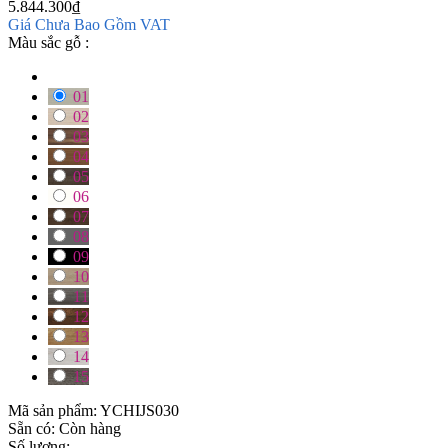
5.844.300
₫
Giá Chưa Bao Gồm VAT
Màu sắc gỗ :
01
02
03
04
05
06
07
08
09
10
11
12
13
14
15
Mã sản phẩm:
YCHIJS030
Sẵn có:
Còn hàng
Số lượng: