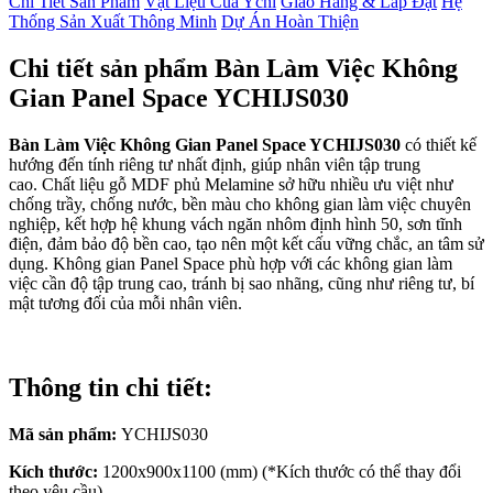
Chi Tiết Sản Phẩm
Vật Liệu Của Ychi
Giao Hàng & Lắp Đặt
Hệ
Thống Sản Xuất Thông Minh
Dự Án Hoàn Thiện
Chi tiết sản phẩm Bàn Làm Việc Không
Gian Panel Space YCHIJS030
Bàn Làm Việc Không Gian Panel Space YCHIJS030
có thiết kế
hướng đến tính riêng tư nhất định, giúp nhân viên tập trung
cao. Chất liệu gỗ MDF phủ Melamine sở hữu nhiều ưu việt như
chống trầy, chống nước, bền màu cho không gian làm việc chuyên
nghiệp, kết hợp hệ khung vách ngăn nhôm định hình 50, sơn tĩnh
điện, đảm bảo độ bền cao, tạo nên một kết cấu vững chắc, an tâm sử
dụng. Không gian Panel Space phù hợp với các không gian làm
việc cần độ tập trung cao, tránh bị sao nhãng, cũng như riêng tư, bí
mật tương đối của mỗi nhân viên.
Thông tin chi tiết:
Mã sản phẩm:
YCHIJS030
Kích thước:
1200x900x1100 (mm) (*Kích thước có thể thay đổi
theo yêu cầu).