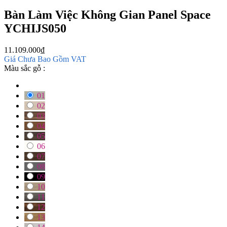
Bàn Làm Việc Không Gian Panel Space
YCHIJS050
11.109.000
₫
Giá Chưa Bao Gồm VAT
Màu sắc gỗ :
01
02
03
04
05
06
07
08
09
10
11
12
13