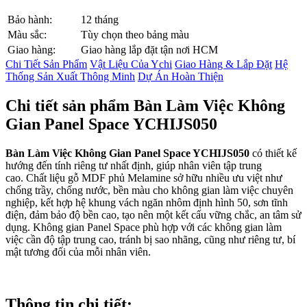
Bảo hành:
12 tháng
Màu sắc:
Tùy chọn theo bảng màu
Giao hàng:
Giao hàng lắp đặt tận nơi HCM
Chi Tiết Sản Phẩm
Vật Liệu Của Ychi
Giao Hàng & Lắp Đặt
Hệ
Thống Sản Xuất Thông Minh
Dự Án Hoàn Thiện
Chi tiết sản phẩm Bàn Làm Việc Không
Gian Panel Space YCHIJS050
Bàn Làm Việc Không Gian Panel Space YCHIJS050
có thiết kế
hướng đến tính riêng tư nhất định, giúp nhân viên tập trung
cao. Chất liệu gỗ MDF phủ Melamine sở hữu nhiều ưu việt như
chống trầy, chống nước, bền màu cho không gian làm việc chuyên
nghiệp, kết hợp hệ khung vách ngăn nhôm định hình 50, sơn tĩnh
điện, đảm bảo độ bền cao, tạo nên một kết cấu vững chắc, an tâm sử
dụng. Không gian Panel Space phù hợp với các không gian làm
việc cần độ tập trung cao, tránh bị sao nhãng, cũng như riêng tư, bí
mật tương đối của mỗi nhân viên.
Thông tin chi tiết: