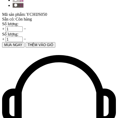
14
15
Mã sản phẩm:
YCHIJS050
Sẵn có:
Còn hàng
Số lượng:
+
−
Số lượng:
+
−
MUA NGAY
THÊM VÀO GIỎ