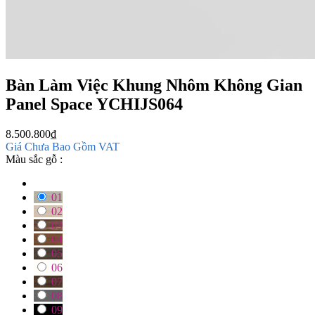
Bàn Làm Việc Khung Nhôm Không Gian
Panel Space YCHIJS064
8.500.800
₫
Giá Chưa Bao Gồm VAT
Màu sắc gỗ :
01
02
03
04
05
06
07
08
09