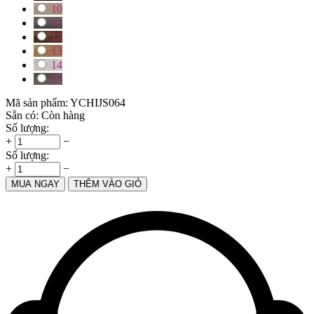
10
11
12
13
14
15
Mã sản phẩm:
YCHIJS064
Sẵn có:
Còn hàng
Số lượng:
+
−
Số lượng:
+
−
MUA NGAY
THÊM VÀO GIỎ