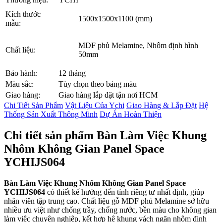
Kích thước
1500x1500x1100 (mm)
mẫu:
MDF phủ Melamine, Nhôm định hình
Chất liệu:
50mm
Bảo hành:
12 tháng
Màu sắc:
Tùy chọn theo bảng màu
Giao hàng:
Giao hàng lắp đặt tận nơi HCM
Chi Tiết Sản Phẩm
Vật Liệu Của Ychi
Giao Hàng & Lắp Đặt
Hệ
Thống Sản Xuất Thông Minh
Dự Án Hoàn Thiện
Chi tiết sản phẩm Bàn Làm Việc Khung
Nhôm Không Gian Panel Space
YCHIJS064
Bàn Làm Việc
Khung Nhôm Không Gian Panel Space
YCHIJS064
có thiết kế hướng đến tính riêng tư nhất định, giúp
nhân viên tập trung cao. Chất liệu gỗ MDF phủ Melamine sở hữu
nhiều ưu việt như chống trầy, chống nước, bền màu cho không gian
làm việc chuyên nghiệp, kết hợp hệ khung vách ngăn nhôm định