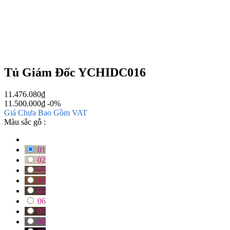
Tủ Giám Đốc YCHIDC016
11.476.080
₫
11.500.000
₫
-0%
Giá Chưa Bao Gồm VAT
Màu sắc gỗ :
01
02
03
04
05
06
07
08