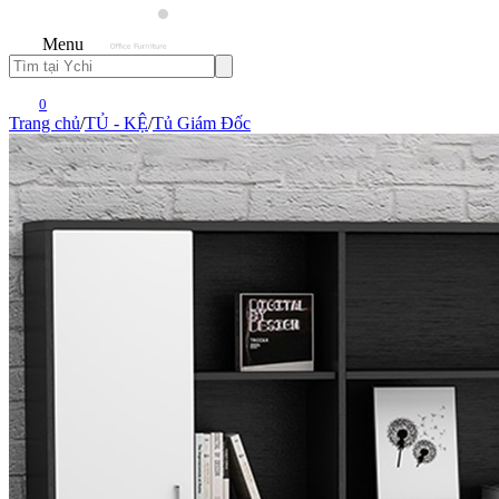
Menu
0
Trang chủ
/
TỦ - KỆ
/
Tủ Giám Đốc