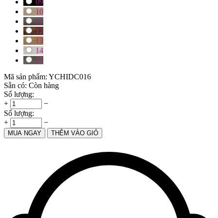
09
10
11
12
13
14
15
Mã sản phẩm:
YCHIDC016
Sẵn có:
Còn hàng
Số lượng:
+
−
Số lượng:
+
−
MUA NGAY
THÊM VÀO GIỎ