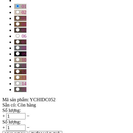
01
02
03
04
05
06
07
08
09
10
11
12
13
14
15
Mã sản phẩm:
YCHIDC052
Sẵn có:
Còn hàng
Số lượng:
+
−
Số lượng:
+
−