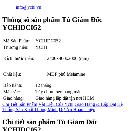
info@ychi.vn
Thông số sản phẩm Tủ Giám Đốc
YCHIDC052
Mã Sản Phẩm:
YCHIDC052
Thương hiệu:
YCHI
Kích thước mẫu:
2400x400x2000 (mm)
Chất liệu:
MDF phủ Melamine
Bảo hành:
12 tháng
Màu sắc:
Tùy chọn theo bảng màu
Giao hàng:
Giao hàng lắp đặt tận nơi HCM
Chi Tiết Sản Phẩm
Vật Liệu Của Ychi
Giao Hàng & Lắp Đặt
Hệ
Thống Sản Xuất Thông Minh
Dự Án Hoàn Thiện
Chi tiết sản phẩm Tủ Giám Đốc
YCHIDC052