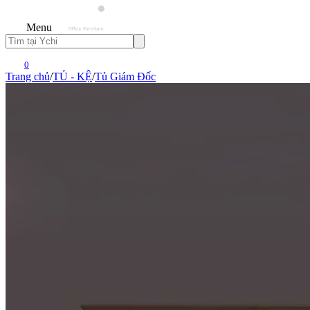
Menu
0
Trang chủ
/
TỦ - KỆ
/
Tủ Giám Đốc