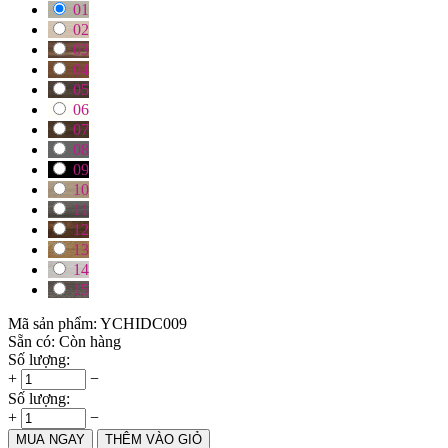
01
02
03
04
05
06
07
08
09
10
11
12
13
14
15
Mã sản phẩm:
YCHIDC009
Sẵn có:
Còn hàng
Số lượng:
+
−
Số lượng:
+
−
MUA NGAY
THÊM VÀO GIỎ