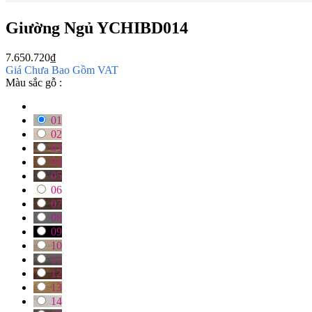
Giường Ngủ YCHIBD014
7.650.720
₫
Giá Chưa Bao Gồm VAT
Màu sắc gỗ :
01
02
03
04
05
06
07
08
09
10
11
12
13
14