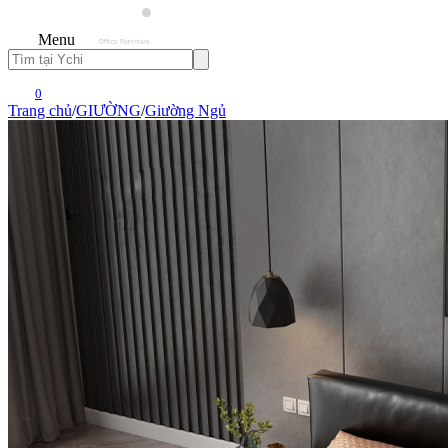
Menu
0
Trang chủ
/
GIƯỜNG
/
Giường Ngủ