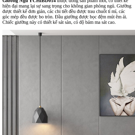
Giường Ngủ YCHIBD014
thuộc dòng sản phẩm mới, có thiết kế
hiện đại mang lại sự sang trọng cho không gian phòng ngủ. Giường
được thiết kế đơn giản, các chi tiết đều được trau chuốt tỉ mỉ, các
góc mép đều được bo tròn. Đầu giường được bọc đệm mút êm ái.
Chiếc giường này có thiết kế sát sàn, có độ bám ma sát cao.