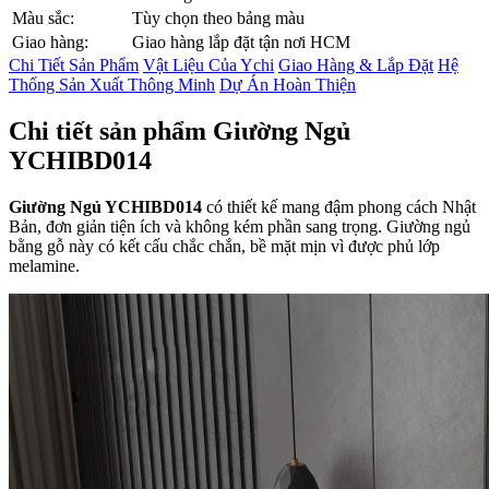
Màu sắc:
Tùy chọn theo bảng màu
Giao hàng:
Giao hàng lắp đặt tận nơi HCM
Chi Tiết Sản Phẩm
Vật Liệu Của Ychi
Giao Hàng & Lắp Đặt
Hệ
Thống Sản Xuất Thông Minh
Dự Án Hoàn Thiện
Chi tiết sản phẩm Giường Ngủ
YCHIBD014
Giường Ngủ YCHIBD014
có thiết kế mang đậm phong cách Nhật
Bản, đơn giản tiện ích và không kém phần sang trọng. Giường ngủ
bằng gỗ này có kết cấu chắc chắn, bề mặt mịn vì được phủ lớp
melamine.