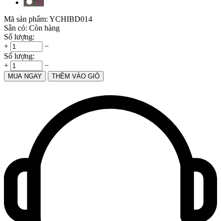
15
Mã sản phẩm:
YCHIBD014
Sẵn có:
Còn hàng
Số lượng:
+
−
Số lượng:
+
−
MUA NGAY
THÊM VÀO GIỎ