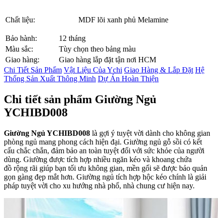
Chất liệu:
MDF lõi xanh phủ Melamine
Bảo hành:
12 tháng
Màu sắc:
Tùy chọn theo bảng màu
Giao hàng:
Giao hàng lắp đặt tận nơi HCM
Chi Tiết Sản Phẩm
Vật Liệu Của Ychi
Giao Hàng & Lắp Đặt
Hệ
Thống Sản Xuất Thông Minh
Dự Án Hoàn Thiện
Chi tiết sản phẩm Giường Ngủ
YCHIBD008
Giường Ngủ YCHIBD008
là gợi ý tuyệt vời dành cho không gian
phòng ngủ mang phong cách hiện đại. Giường ngủ gỗ sồi có kết
cấu chắc chắn, đảm bảo an toàn tuyệt đối với sức khỏe của người
dùng. Giường được tích hợp nhiều ngăn kéo và khoang chứa
đồ rộng rãi giúp bạn tối ưu không gian, mền gối sẽ được bảo quản
gọn gàng đẹp mắt hơn. Giường ngủ tích hợp hộc kéo chính là giải
pháp tuyệt vời cho xu hướng nhà phố, nhà chung cư hiện nay.