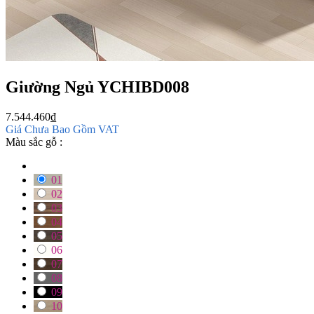
Giường Ngủ YCHIBD008
7.544.460
₫
Giá Chưa Bao Gồm VAT
Màu sắc gỗ :
01
02
03
04
05
06
07
08
09
10