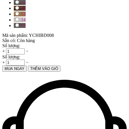
11
12
13
14
15
Mã sản phẩm:
YCHIBD008
Sẵn có:
Còn hàng
Số lượng:
+
−
Số lượng:
+
−
MUA NGAY
THÊM VÀO GIỎ