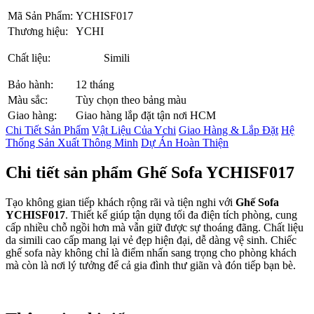
Mã Sản Phẩm:
YCHISF017
Thương hiệu:
YCHI
Chất liệu:
Simili
Bảo hành:
12 tháng
Màu sắc:
Tùy chọn theo bảng màu
Giao hàng:
Giao hàng lắp đặt tận nơi HCM
Chi Tiết Sản Phẩm
Vật Liệu Của Ychi
Giao Hàng & Lắp Đặt
Hệ
Thống Sản Xuất Thông Minh
Dự Án Hoàn Thiện
Chi tiết sản phẩm Ghế Sofa YCHISF017
Tạo không gian tiếp khách rộng rãi và tiện nghi với
Ghế Sofa
YCHISF017
. Thiết kế giúp tận dụng tối đa điện tích phòng, cung
cấp nhiều chỗ ngồi hơn mà vẫn giữ được sự thoáng đãng. Chất liệu
da simili cao cấp mang lại vẻ đẹp hiện đại, dễ dàng vệ sinh. Chiếc
ghế sofa này không chỉ là điểm nhấn sang trọng cho phòng khách
mà còn là nơi lý tưởng để cả gia đình thư giãn và đón tiếp bạn bè.