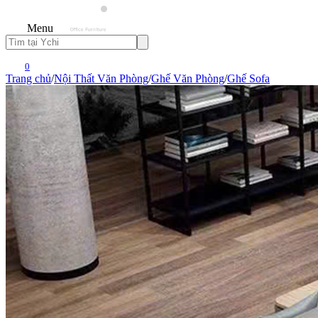
Menu
0
Trang chủ
/
Nội Thất Văn Phòng
/
Ghế Văn Phòng
/
Ghế Sofa