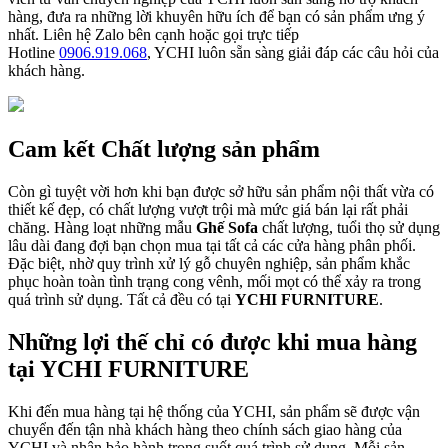
hàng, đưa ra những lời khuyên hữu ích để bạn có sản phẩm ưng ý
nhất. Liên hệ Zalo bên cạnh hoặc gọi trực tiếp
Hotline
0906.919.068
, YCHI luôn sẵn sàng giải đáp các câu hỏi của
khách hàng.
Cam kết Chất lượng sản phẩm
Còn gì tuyệt vời hơn khi bạn được sở hữu sản phẩm nội thất vừa có
thiết kế đẹp, có chất lượng vượt trội mà mức giá bán lại rất phải
chăng. Hàng loạt những mẫu
Ghế Sofa
chất lượng, tuổi thọ sử dụng
lâu dài đang đợi bạn chọn mua tại tất cả các cửa hàng phân phối.
Đặc biệt, nhờ quy trình xử lý gỗ chuyên nghiệp, sản phẩm khắc
phục hoàn toàn tình trạng cong vênh, mối mọt có thể xảy ra trong
quá trình sử dụng. Tất cả đều có tại
YCHI FURNITURE
.
Những lợi thế chỉ có được khi mua hàng
tại YCHI FURNITURE
Khi đến mua hàng tại hệ thống của YCHI, sản phẩm sẽ được vận
chuyển đến tận nhà khách hàng theo chính sách giao hàng của
YCHI và nhận bảo hành trong suốt quá trình sử dụng. Mỗi sản