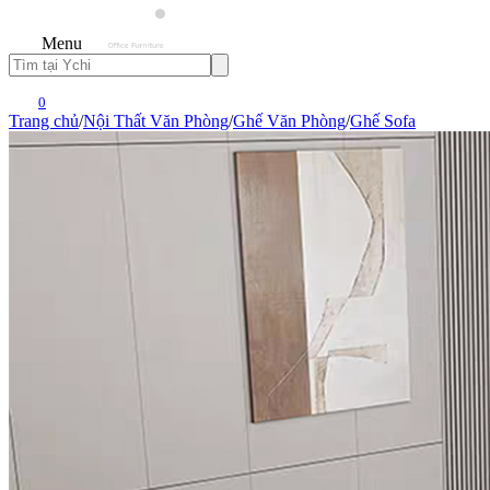
Menu
0
Trang chủ
/
Nội Thất Văn Phòng
/
Ghế Văn Phòng
/
Ghế Sofa