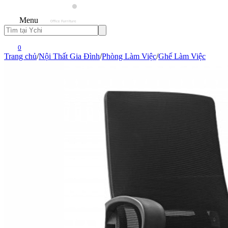
Menu
0
Trang chủ
/
Nội Thất Gia Đình
/
Phòng Làm Việc
/
Ghế Làm Việc