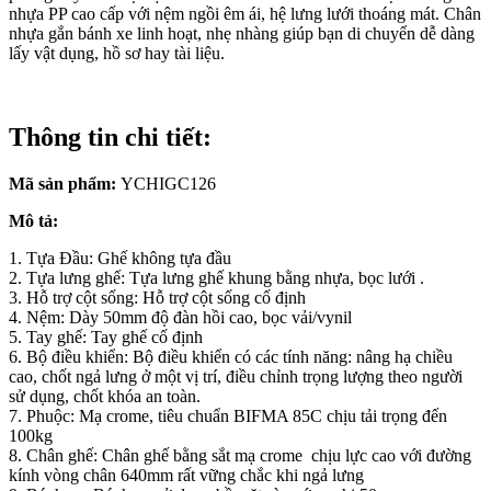
nhựa PP cao cấp với nệm ngồi êm ái, hệ lưng lưới thoáng mát. Chân
nhựa gắn bánh xe linh hoạt, nhẹ nhàng giúp bạn di chuyển dễ dàng
lấy vật dụng, hồ sơ hay tài liệu.
Thông tin chi tiết:
Mã sản phẩm:
YCHIGC126
Mô tả:
1. Tựa Đầu: Ghế không tựa đầu
2. Tựa lưng ghế: Tựa lưng ghế khung bằng nhựa, bọc lưới .
3. Hỗ trợ cột sống: Hỗ trợ cột sống cố định
4. Nệm: Dày 50mm độ đàn hồi cao, bọc vải/vynil
5. Tay ghế: Tay ghế cố định
6. Bộ điều khiển: Bộ điều khiển có các tính năng: nâng hạ chiều
cao, chốt ngả lưng ở một vị trí, điều chỉnh trọng lượng theo người
sử dụng, chốt khóa an toàn.
7. Phuộc: Mạ crome, tiêu chuẩn BIFMA 85C chịu tải trọng đến
100kg
8. Chân ghế: Chân ghế bằng sắt mạ crome chịu lực cao với đường
kính vòng chân 640mm rất vững chắc khi ngả lưng