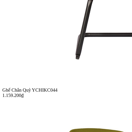
Ghế Chân Quỳ YCHIKC044
1.159.200
₫