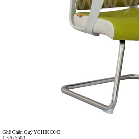
Ghế Chân Quỳ YCHIKC043
1.376.550
₫