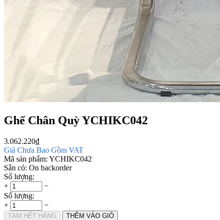
Ghế Chân Quỳ YCHIKC042
3.062.220
₫
Giá Chưa Bao Gồm VAT
Mã sản phẩm:
YCHIKC042
Sẵn có:
On backorder
Số lượng:
+
−
Số lượng:
+
−
TẠM HẾT HÀNG
THÊM VÀO GIỎ