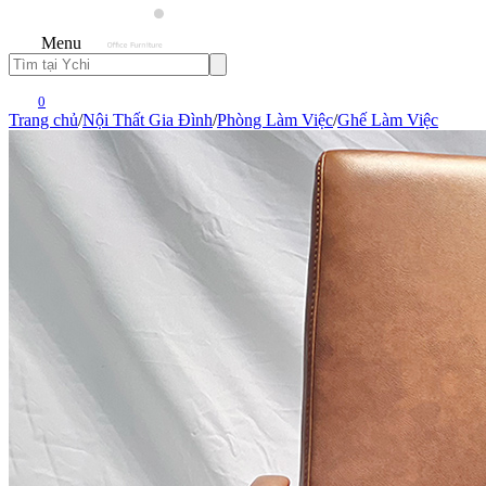
Menu
0
Trang chủ
/
Nội Thất Gia Đình
/
Phòng Làm Việc
/
Ghế Làm Việc