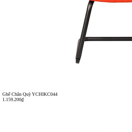
Ghế Chân Quỳ YCHIKC044
1.159.200
₫