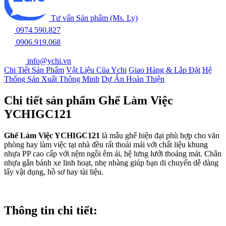
Tư vấn Sản phẩm (Ms. Ly)
0974.590.827
0906.919.068
info@ychi.vn
Chi Tiết Sản Phẩm
Vật Liệu Của Ychi
Giao Hàng & Lắp Đặt
Hệ
Thống Sản Xuất Thông Minh
Dự Án Hoàn Thiện
Chi tiết sản phẩm Ghế Làm Việc
YCHIGC121
Ghế Làm Việc YCHIGC121
là mẫu ghế hiện đại phù hợp cho văn
phòng hay làm việc tại nhà đều rất thoải mái với chất liệu khung
nhựa PP cao cấp với nệm ngồi êm ái, hệ lưng lưới thoáng mát. Chân
nhựa gắn bánh xe linh hoạt, nhẹ nhàng giúp bạn di chuyển dễ dàng
lấy vật dụng, hồ sơ hay tài liệu.
Thông tin chi tiết: