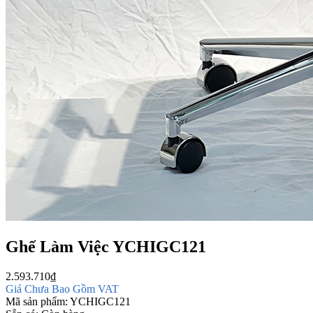
Ghế Làm Việc YCHIGC121
2.593.710
₫
Giá Chưa Bao Gồm VAT
Mã sản phẩm:
YCHIGC121