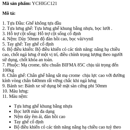
Mã sản phẩm:
YCHIGC121
Mô tả:
1. Tựa Đầu: Ghế không tựa đầu
2. Tựa lưng ghế: Tựa lưng ghế khung bằng nhựa, bọc lưới .
3. Hỗ trợ cột sống: Hỗ trợ cột sống cố định
4. Nệm: Dày 50mm độ đàn hồi cao, bọc vải/vynil
5. Tay ghế: Tay ghế cố định
6. Bộ điều khiển: Bộ điều khiển có các tính năng: nâng hạ chiều
cao, chốt ngả lưng ở một vị trí, điều chỉnh trọng lượng theo người
sử dụng, chốt khóa an toàn.
7. Phuộc: Mạ crome, tiêu chuẩn BIFMA 85C chịu tải trọng đến
100kg
8. Chân ghế: Chân ghế bằng sắt mạ crome chịu lực cao với đường
kính vòng chân 640mm rất vững chắc khi ngả lưng
9. Bánh xe: Bánh xe sử dụng bề mặt sàn cứng phi 50mm
10. Màu lưng:
11. Màu nệm:
Tựa lưng ghế khung bằng nhựa
Bọc lưới màu đa dạng
Nệm dày êm ái, đàn hồi cao
Tay ghế cố định
Bộ điều khiển có các tính năng nâng hạ chiều cao tuỳ theo