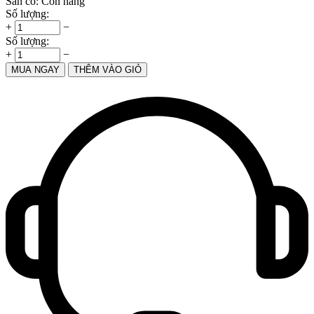
Sẵn có:
Còn hàng
Số lượng:
+
−
Số lượng:
+
−
MUA NGAY
THÊM VÀO GIỎ