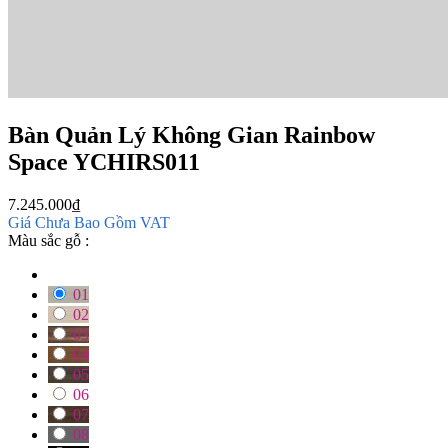
Bàn Quản Lý Không Gian Rainbow
Space YCHIRS011
7.245.000
₫
Giá Chưa Bao Gồm VAT
Màu sắc gỗ :
01
02
03
04
05
06
07
08