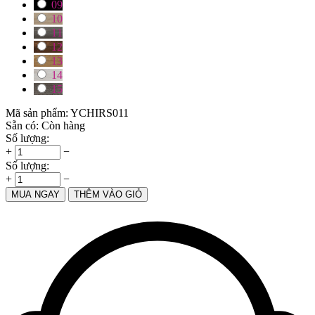
09
10
11
12
13
14
15
Mã sản phẩm:
YCHIRS011
Sẵn có:
Còn hàng
Số lượng:
+
−
Số lượng:
+
−
MUA NGAY
THÊM VÀO GIỎ