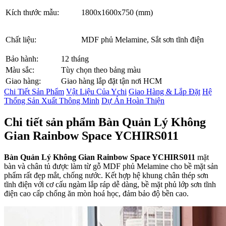
Kích thước mẫu:
1800x1600x750 (mm)
Chất liệu:
MDF phủ Melamine, Sắt sơn tĩnh điện
Bảo hành:
12 tháng
Màu sắc:
Tùy chọn theo bảng màu
Giao hàng:
Giao hàng lắp đặt tận nơi HCM
Chi Tiết Sản Phẩm
Vật Liệu Của Ychi
Giao Hàng & Lắp Đặt
Hệ
Thống Sản Xuất Thông Minh
Dự Án Hoàn Thiện
Chi tiết sản phẩm Bàn Quản Lý Không
Gian Rainbow Space YCHIRS011
Bàn Quản Lý Không Gian Rainbow Space YCHIRS011
mặt
bàn và chân tủ được làm từ gỗ MDF phủ Melamine cho bề mặt sản
phẩm rất đẹp mắt, chống nước. Kết hợp hệ khung chân thép sơn
tĩnh điện với cơ cấu ngàm lắp ráp dễ dàng, bề mặt phủ lớp sơn tĩnh
điện cao cấp chống ăn mòn hoá học, đảm bảo độ bền cao.