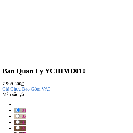
Bàn Quản Lý YCHIMD010
7.969.500
₫
Giá Chưa Bao Gồm VAT
Màu sắc gỗ :
01
02
03
04