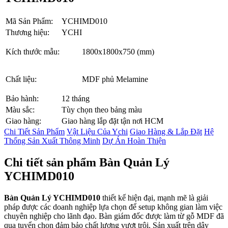
Mã Sản Phẩm:
YCHIMD010
Thương hiệu:
YCHI
Kích thước mẫu:
1800x1800x750 (mm)
Chất liệu:
MDF phủ Melamine
Bảo hành:
12 tháng
Màu sắc:
Tùy chọn theo bảng màu
Giao hàng:
Giao hàng lắp đặt tận nơi HCM
Chi Tiết Sản Phẩm
Vật Liệu Của Ychi
Giao Hàng & Lắp Đặt
Hệ
Thống Sản Xuất Thông Minh
Dự Án Hoàn Thiện
Chi tiết sản phẩm Bàn Quản Lý
YCHIMD010
Bàn Quản Lý YCHIMD010
thiết kế hiện đại, mạnh mẽ là giải
pháp được các doanh nghiệp lựa chọn để setup không gian làm việc
chuyên nghiệp cho lãnh đạo. Bàn giám đốc được làm từ gỗ MDF đã
qua tuyển chọn đảm bảo chất lượng vượt trội. Sản xuất trên dây