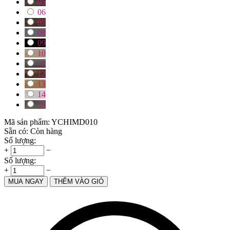
05
06
07
08
09
10
11
12
13
14
15
Mã sản phẩm:
YCHIMD010
Sẵn có:
Còn hàng
Số lượng:
+
−
Số lượng:
+
−
MUA NGAY
THÊM VÀO GIỎ