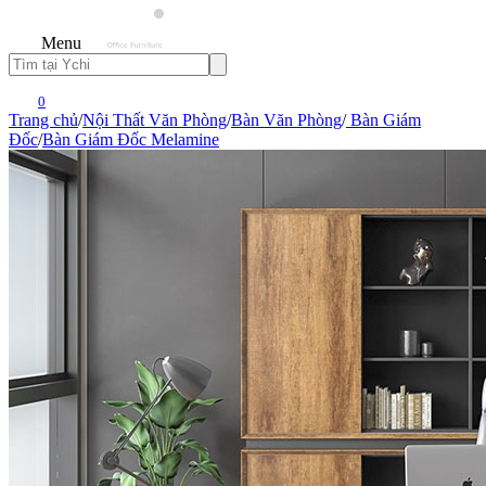
Menu
0
Trang chủ
/
Nội Thất Văn Phòng
/
Bàn Văn Phòng
/
Bàn Giám
Đốc
/
Bàn Giám Đốc Melamine