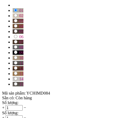
01
02
03
04
05
06
07
08
09
10
11
12
13
14
15
Mã sản phẩm:
YCHIMD084
Sẵn có:
Còn hàng
Số lượng:
+
−
Số lượng:
+
−