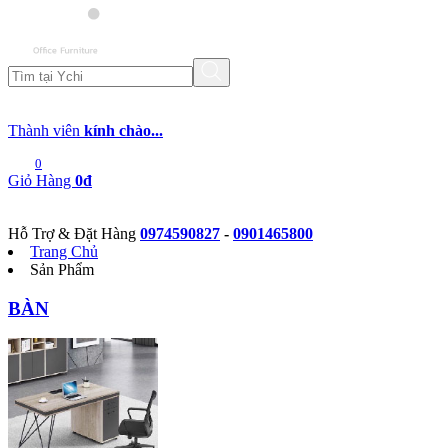
Thành viên
kính chào...
0
Giỏ Hàng
0đ
Hỗ Trợ & Đặt Hàng
0974590827
-
0901465800
Trang Chủ
Sản Phẩm
BÀN