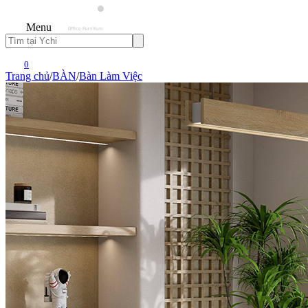
Menu
0
Trang chủ
/
BÀN
/
Bàn Làm Việc