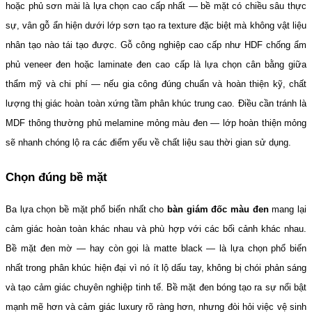
hoặc phủ sơn mài là lựa chọn cao cấp nhất — bề mặt có chiều sâu thực 
sự, vân gỗ ẩn hiện dưới lớp sơn tạo ra texture đặc biệt mà không vật liệu 
nhân tạo nào tái tạo được. Gỗ công nghiệp cao cấp như HDF chống ẩm 
phủ veneer đen hoặc laminate đen cao cấp là lựa chọn cân bằng giữa 
thẩm mỹ và chi phí — nếu gia công đúng chuẩn và hoàn thiện kỹ, chất 
lượng thị giác hoàn toàn xứng tầm phân khúc trung cao. Điều cần tránh là 
MDF thông thường phủ melamine mỏng màu đen — lớp hoàn thiện mỏng 
sẽ nhanh chóng lộ ra các điểm yếu về chất liệu sau thời gian sử dụng.
Chọn đúng bề mặt
Ba lựa chọn bề mặt phổ biến nhất cho 
bàn giám đốc màu đen
 mang lại 
cảm giác hoàn toàn khác nhau và phù hợp với các bối cảnh khác nhau. 
Bề mặt đen mờ — hay còn gọi là matte black — là lựa chọn phổ biến 
nhất trong phân khúc hiện đại vì nó ít lộ dấu tay, không bị chói phản sáng 
và tạo cảm giác chuyên nghiệp tinh tế. Bề mặt đen bóng tạo ra sự nổi bật 
mạnh mẽ hơn và cảm giác luxury rõ ràng hơn, nhưng đòi hỏi việc vệ sinh 