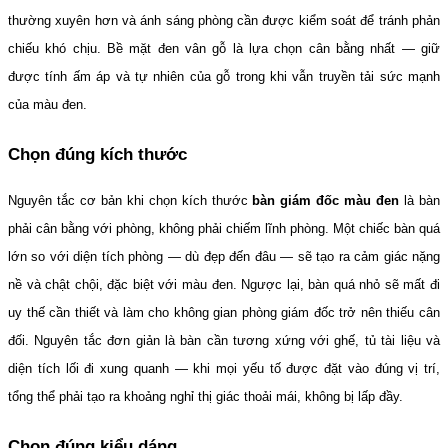
thường xuyên hơn và ánh sáng phòng cần được kiểm soát để tránh phản 
chiếu khó chịu. Bề mặt đen vân gỗ là lựa chọn cân bằng nhất — giữ 
được tính ấm áp và tự nhiên của gỗ trong khi vẫn truyền tải sức mạnh 
của màu đen.
Chọn đúng kích thước
Nguyên tắc cơ bản khi chọn kích thước 
bàn giám đốc màu đen
 là bàn 
phải cân bằng với phòng, không phải chiếm lĩnh phòng. Một chiếc bàn quá 
lớn so với diện tích phòng — dù đẹp đến đâu — sẽ tạo ra cảm giác nặng 
nề và chật chội, đặc biệt với màu đen. Ngược lại, bàn quá nhỏ sẽ mất đi 
uy thế cần thiết và làm cho không gian phòng giám đốc trở nên thiếu cân 
đối. Nguyên tắc đơn giản là bàn cần tương xứng với ghế, tủ tài liệu và 
diện tích lối đi xung quanh — khi mọi yếu tố được đặt vào đúng vị trí, 
tổng thể phải tạo ra khoảng nghỉ thị giác thoải mái, không bị lấp đầy.
Chọn đúng kiểu dáng