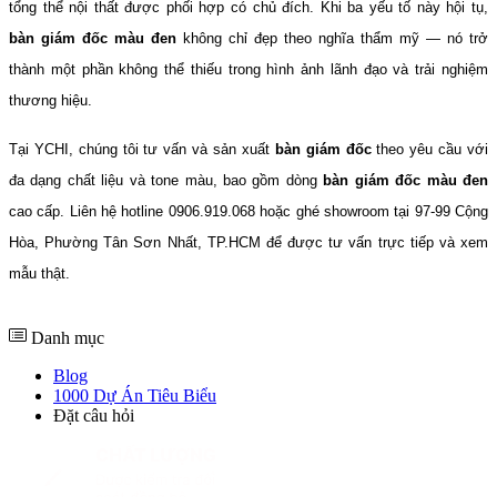
tổng thể nội thất được phối hợp có chủ đích. Khi ba yếu tố này hội tụ, 
bàn giám đốc màu đen
 không chỉ đẹp theo nghĩa thẩm mỹ — nó trở 
thành một phần không thể thiếu trong hình ảnh lãnh đạo và trải nghiệm 
thương hiệu.
Tại YCHI, chúng tôi tư vấn và sản xuất 
bàn giám đốc
 theo yêu cầu với 
đa dạng chất liệu và tone màu, bao gồm dòng 
bàn giám đốc màu đen
cao cấp. Liên hệ hotline 0906.919.068 hoặc ghé showroom tại 97-99 Cộng 
Hòa, Phường Tân Sơn Nhất, TP.HCM để được tư vấn trực tiếp và xem 
mẫu thật.
Danh mục
Blog
1000 Dự Án Tiêu Biểu
Đặt câu hỏi