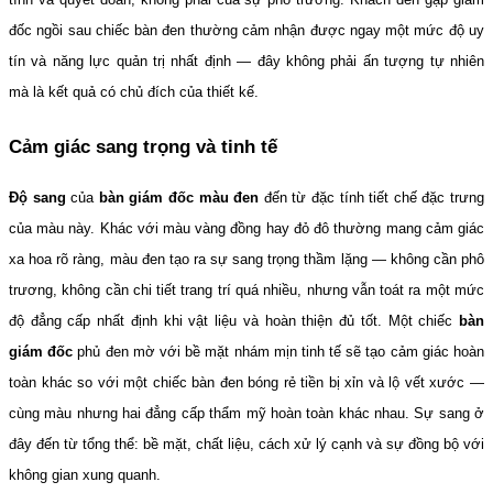
đốc ngồi sau chiếc bàn đen thường cảm nhận được ngay một mức độ uy 
tín và năng lực quản trị nhất định — đây không phải ấn tượng tự nhiên 
mà là kết quả có chủ đích của thiết kế.
Cảm giác sang trọng và tinh tế
Độ sang
 của 
bàn giám đốc màu đen
 đến từ đặc tính tiết chế đặc trưng 
của màu này. Khác với màu vàng đồng hay đỏ đô thường mang cảm giác 
xa hoa rõ ràng, màu đen tạo ra sự sang trọng thầm lặng — không cần phô 
trương, không cần chi tiết trang trí quá nhiều, nhưng vẫn toát ra một mức 
độ đẳng cấp nhất định khi vật liệu và hoàn thiện đủ tốt. Một chiếc 
bàn 
giám đốc
 phủ đen mờ với bề mặt nhám mịn tinh tế sẽ tạo cảm giác hoàn 
toàn khác so với một chiếc bàn đen bóng rẻ tiền bị xỉn và lộ vết xước — 
cùng màu nhưng hai đẳng cấp thẩm mỹ hoàn toàn khác nhau. Sự sang ở 
đây đến từ tổng thể: bề mặt, chất liệu, cách xử lý cạnh và sự đồng bộ với 
không gian xung quanh.