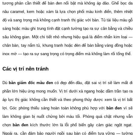
tương phản cần thiết để bàn đen nổi bật mà không áp đảo. Ghế bọc da 
nâu caramel, kem hoặc xám là lựa chọn phối màu kinh điển, thêm nhiệt 
độ và sang trọng mà không cạnh tranh thị giác với bàn. Tủ tài liệu màu gỗ 
sáng hoặc màu ghi trung tính đặt cạnh tường tạo ra sự cân bằng và chiều 
sâu không gian. Một chi tiết nhỏ nhưng hiệu quả là điểm nhấn kim loại — 
chân bàn, tay nắm tủ, khung tranh hoặc đèn để bàn bằng vàng đồng hoặc 
inox mờ — tạo ra sự sang trọng có trọng điểm mà không làm rối tổng thể.
Các vị trí nên tránh
Dù 
bàn giám đốc màu đen
 có đẹp đến đâu, đặt sai vị trí sẽ làm mất đi 
phần lớn hiệu ứng mong muốn. Vị trí dưới xà ngang hoặc dầm trần tạo ra 
áp lực thị giác không cần thiết và theo phong thủy được xem là vị trí bất 
lợi. Góc phòng thiếu sáng hoàn toàn không phù hợp với 
bàn đen
 vì sẽ 
làm không gian bị nuốt chửng bởi màu tối. Phòng quá chật nhưng vẫn 
chọn 
bàn đen
 kích thước lớn là lỗi phổ biến gây cảm giác ngột ngạt. 
Ngoài ra, cần đảm bảo người ngồi sau bàn có điểm tựa vững — tường 