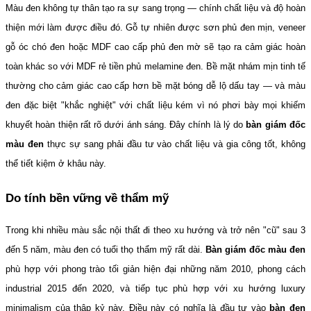
Màu đen không tự thân tạo ra sự sang trọng — chính chất liệu và độ hoàn 
thiện mới làm được điều đó. Gỗ tự nhiên được sơn phủ đen mịn, veneer 
gỗ óc chó đen hoặc MDF cao cấp phủ đen mờ sẽ tạo ra cảm giác hoàn 
toàn khác so với MDF rẻ tiền phủ melamine đen. Bề mặt nhám mịn tinh tế 
thường cho cảm giác cao cấp hơn bề mặt bóng dễ lộ dấu tay — và màu 
đen đặc biệt "khắc nghiệt" với chất liệu kém vì nó phơi bày mọi khiếm 
khuyết hoàn thiện rất rõ dưới ánh sáng. Đây chính là lý do 
bàn giám đốc 
màu đen
 thực sự sang phải đầu tư vào chất liệu và gia công tốt, không 
thể tiết kiệm ở khâu này.
Do tính bền vững về thẩm mỹ
Trong khi nhiều màu sắc nội thất đi theo xu hướng và trở nên "cũ" sau 3 
đến 5 năm, màu đen có tuổi thọ thẩm mỹ rất dài. 
Bàn giám đốc màu đen
phù hợp với phong trào tối giản hiện đại những năm 2010, phong cách 
industrial 2015 đến 2020, và tiếp tục phù hợp với xu hướng luxury 
minimalism của thập kỷ này. Điều này có nghĩa là đầu tư vào 
bàn đen