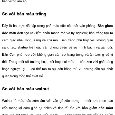
bền vững ấm áp.
So với bàn màu trắng
Đây là hai cực đối lập trong phổ màu sắc nội thất văn phòng. 
Bàn giám 
đốc màu đen
 tạo ra điểm nhấn mạnh mẽ và uy nghiêm; bàn trắng tạo ra 
cảm giác nhẹ, rộng, sáng và cởi mở. Bàn trắng phù hợp với không gian 
sáng tạo, startup trẻ hoặc văn phòng thiên về sự minh bạch và gần gũi. 
Bàn đen
 phù hợp với không gian cần sự trang trọng và ấn tượng về vị 
thế. Trong một số trường hợp, kết hợp hai màu — bàn đen với ghế trắng 
hoặc ngược lại — có thể tạo ra sự cân bằng thú vị, nhưng cần sự nhất 
quán trong tổng thể thiết kế.
So với bàn màu walnut
Walnut là màu nâu đậm ấm với vân gỗ đặc trưng — một lựa chọn cao 
cấp mang lại cảm giác tự nhiên và tinh tế. So với 
bàn giám đốc màu 