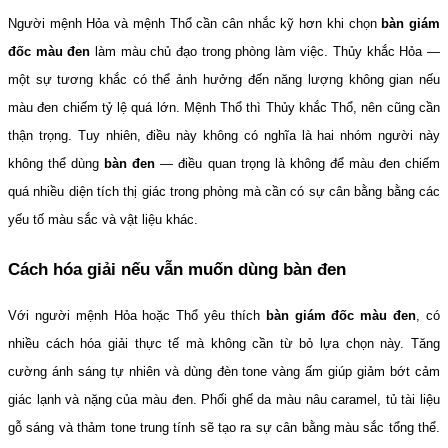
Người mệnh Hỏa và mệnh Thổ cần cân nhắc kỹ hơn khi chọn 
bàn giám 
đốc màu đen
 làm màu chủ đạo trong phòng làm việc. Thủy khắc Hỏa — 
một sự tương khắc có thể ảnh hưởng đến năng lượng không gian nếu 
màu đen chiếm tỷ lệ quá lớn. Mệnh Thổ thì Thủy khắc Thổ, nên cũng cần 
thận trọng. Tuy nhiên, điều này không có nghĩa là hai nhóm người này 
không thể dùng 
bàn đen
 — điều quan trọng là không để màu đen chiếm 
quá nhiều diện tích thị giác trong phòng mà cần có sự cân bằng bằng các 
yếu tố màu sắc và vật liệu khác.
Cách hóa giải nếu vẫn muốn dùng bàn đen
Với người mệnh Hỏa hoặc Thổ yêu thích 
bàn giám đốc màu đen
, có 
nhiều cách hóa giải thực tế mà không cần từ bỏ lựa chọn này. Tăng 
cường ánh sáng tự nhiên và dùng đèn tone vàng ấm giúp giảm bớt cảm 
giác lạnh và nặng của màu đen. Phối ghế da màu nâu caramel, tủ tài liệu 
gỗ sáng và thảm tone trung tính sẽ tạo ra sự cân bằng màu sắc tổng thể. 