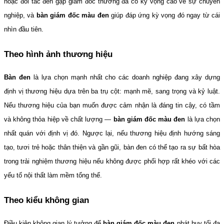
hoặc đối tác đến gặp giám đốc thường đã có kỳ vọng cao về sự chuyên 
nghiệp, và 
bàn giám đốc màu đen
 giúp đáp ứng kỳ vọng đó ngay từ cái 
nhìn đầu tiên.
Theo hình ảnh thương hiệu
Bàn đen
 là lựa chọn mạnh nhất cho các doanh nghiệp đang xây dựng 
định vị thương hiệu dựa trên ba trụ cột: mạnh mẽ, sang trọng và kỷ luật. 
Nếu thương hiệu của bạn muốn được cảm nhận là đáng tin cậy, có tầm 
và không thỏa hiệp về chất lượng — 
bàn giám đốc màu đen
 là lựa chọn 
nhất quán với định vị đó. Ngược lại, nếu thương hiệu định hướng sáng 
tạo, tươi trẻ hoặc thân thiện và gần gũi, bàn đen có thể tạo ra sự bất hòa 
trong trải nghiệm thương hiệu nếu không được phối hợp rất khéo với các 
yếu tố nội thất làm mềm tổng thể.
Theo kiểu không gian
Điều kiện không gian lý tưởng để 
bàn giám đốc màu đen
 phát huy tối đa 