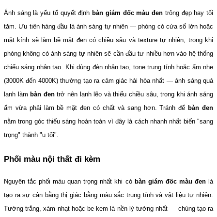
Ánh sáng là yếu tố quyết định 
bàn giám đốc màu đen
 trông đẹp hay tối 
tăm. Ưu tiên hàng đầu là ánh sáng tự nhiên — phòng có cửa sổ lớn hoặc 
mặt kính sẽ làm bề mặt đen có chiều sâu và texture tự nhiên, trong khi 
phòng không có ánh sáng tự nhiên sẽ cần đầu tư nhiều hơn vào hệ thống 
chiếu sáng nhân tạo. Khi dùng đèn nhân tạo, tone trung tính hoặc ấm nhẹ 
(3000K đến 4000K) thường tạo ra cảm giác hài hòa nhất — ánh sáng quá 
lạnh làm 
bàn đen
 trở nên lạnh lẽo và thiếu chiều sâu, trong khi ánh sáng 
ấm vừa phải làm bề mặt đen có chất và sang hơn. Tránh để 
bàn đen
nằm trong góc thiếu sáng hoàn toàn vì đây là cách nhanh nhất biến "sang 
trọng" thành "u tối".
Phối màu nội thất đi kèm
Nguyên tắc phối màu quan trọng nhất khi có 
bàn giám đốc màu đen
 là 
tạo ra sự cân bằng thị giác bằng màu sắc trung tính và vật liệu tự nhiên. 
Tường trắng, xám nhạt hoặc be kem là nền lý tưởng nhất — chúng tạo ra 