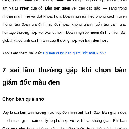
đen
, walnut thiên về "cao cấp mềm" — sang trọng nhưng vẫn có chiều 
ấm và tự nhiên của gỗ. 
Bàn đen
 thiên về "cao cấp sắc" — sang trọng 
nhưng mạnh mẽ và dứt khoát hơn. Doanh nghiệp theo phong cách truyền 
thống, tập đoàn gia đình lâu đời hoặc không gian muốn tạo cảm giác 
heritage thường hợp với walnut hơn. Doanh nghiệp muốn định vị hiện đại, 
global và có tính cạnh tranh cao thường hợp với 
bàn đen
 hơn.
>>> Xem thêm bài viết: 
Có nên dùng bàn giám đốc mặt kính?
7 sai lầm thường gặp khi chọn bàn 
giám đốc màu đen
Chọn bàn quá nhỏ
Đây là sai lầm ảnh hưởng trực tiếp đến hình ảnh lãnh đạo. 
Bàn giám đốc
— dù màu gì — cần có tỷ lệ phù hợp với vị trí và không gian. Khi 
bàn 
đen
 quá nhỏ trong phòng giám đốc rộng hoặc trong bối cảnh thường 