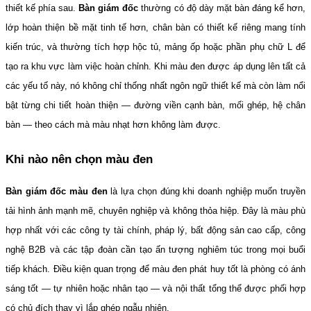
thiết kế phía sau. 
Bàn giám đốc
 thường có độ dày mặt bàn đáng kể hơn, 
lớp hoàn thiện bề mặt tinh tế hơn, chân bàn có thiết kế riêng mang tính 
kiến trúc, và thường tích hợp hộc tủ, mảng ốp hoặc phần phụ chữ L để 
tạo ra khu vực làm việc hoàn chỉnh. Khi màu đen được áp dụng lên tất cả 
các yếu tố này, nó không chỉ thống nhất ngôn ngữ thiết kế mà còn làm nổi 
bật từng chi tiết hoàn thiện — đường viền cạnh bàn, mối ghép, hệ chân 
bàn — theo cách mà màu nhạt hơn không làm được.
Khi nào nên chọn màu đen
Bàn giám đốc màu đen
 là lựa chọn đúng khi doanh nghiệp muốn truyền 
tải hình ảnh mạnh mẽ, chuyên nghiệp và không thỏa hiệp. Đây là màu phù 
hợp nhất với các công ty tài chính, pháp lý, bất động sản cao cấp, công 
nghệ B2B và các tập đoàn cần tạo ấn tượng nghiêm túc trong mọi buổi 
tiếp khách. Điều kiện quan trọng để màu đen phát huy tốt là phòng có ánh 
sáng tốt — tự nhiên hoặc nhân tạo — và nội thất tổng thể được phối hợp 
có chủ đích thay vì lắp ghép ngẫu nhiên.