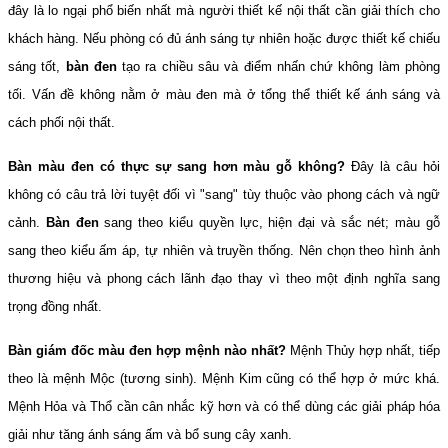
đây là lo ngại phổ biến nhất mà người thiết kế nội thất cần giải thích cho 
khách hàng. Nếu phòng có đủ ánh sáng tự nhiên hoặc được thiết kế chiếu 
sáng tốt, 
bàn đen
 tạo ra chiều sâu và điểm nhấn chứ không làm phòng 
tối. Vấn đề không nằm ở màu đen mà ở tổng thể thiết kế ánh sáng và 
cách phối nội thất.
Bàn màu đen có thực sự sang hơn màu gỗ không?
 Đây là câu hỏi 
không có câu trả lời tuyệt đối vì "sang" tùy thuộc vào phong cách và ngữ 
cảnh. 
Bàn đen
 sang theo kiểu quyền lực, hiện đại và sắc nét; màu gỗ 
sang theo kiểu ấm áp, tự nhiên và truyền thống. Nên chọn theo hình ảnh 
thương hiệu và phong cách lãnh đạo thay vì theo một định nghĩa sang 
trọng đồng nhất.
Bàn giám đốc màu đen hợp mệnh nào nhất?
 Mệnh Thủy hợp nhất, tiếp 
theo là mệnh Mộc (tương sinh). Mệnh Kim cũng có thể hợp ở mức khá. 
Mệnh Hỏa và Thổ cần cân nhắc kỹ hơn và có thể dùng các giải pháp hóa 
giải như tăng ánh sáng ấm và bổ sung cây xanh.