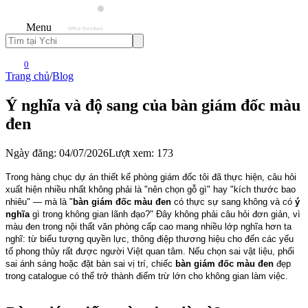
Menu
0
Trang chủ
/
Blog
Ý nghĩa và độ sang của bàn giám đốc màu
đen
Ngày đăng: 04/07/2026
Lượt xem: 173
Trong hàng chục dự án thiết kế phòng giám đốc tôi đã thực hiện, câu hỏi 
xuất hiện nhiều nhất không phải là "nên chọn gỗ gì" hay "kích thước bao 
nhiêu" — mà là "
bàn giám đốc màu đen
 có thực sự sang không và có 
ý 
nghĩa
 gì trong không gian lãnh đạo?" Đây không phải câu hỏi đơn giản, vì 
màu đen trong nội thất văn phòng cấp cao mang nhiều lớp nghĩa hơn ta 
nghĩ: từ biểu tượng quyền lực, thông điệp thương hiệu cho đến các yếu 
tố phong thủy rất được người Việt quan tâm. Nếu chọn sai vật liệu, phối 
sai ánh sáng hoặc đặt bàn sai vị trí, chiếc 
bàn giám đốc màu đen
 đẹp 
trong catalogue có thể trở thành điểm trừ lớn cho không gian làm việc.