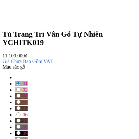
Tủ Trang Trí Vân Gỗ Tự Nhiên
YCHITK019
11.109.000
₫
Giá Chưa Bao Gồm VAT
Màu sắc gỗ :
01
02
03
04
05
06
07
08
09