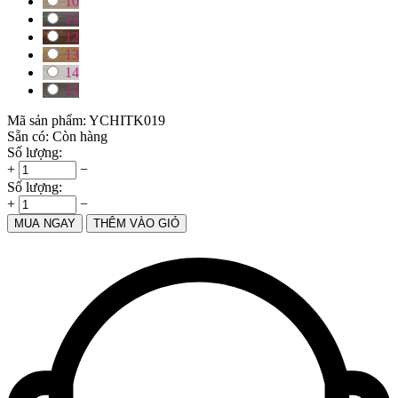
10
11
12
13
14
15
Mã sản phẩm:
YCHITK019
Sẵn có:
Còn hàng
Số lượng:
+
−
Số lượng:
+
−
MUA NGAY
THÊM VÀO GIỎ