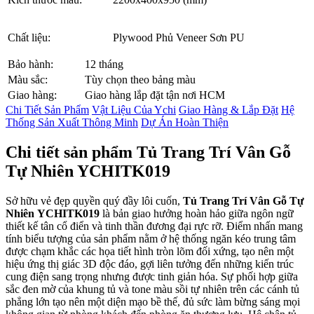
Chất liệu:
Plywood Phủ Veneer Sơn PU
Bảo hành:
12 tháng
Màu sắc:
Tùy chọn theo bảng màu
Giao hàng:
Giao hàng lắp đặt tận nơi HCM
Chi Tiết Sản Phẩm
Vật Liệu Của Ychi
Giao Hàng & Lắp Đặt
Hệ
Thống Sản Xuất Thông Minh
Dự Án Hoàn Thiện
Chi tiết sản phẩm Tủ Trang Trí Vân Gỗ
Tự Nhiên YCHITK019
Sở hữu vẻ đẹp quyền quý đầy lôi cuốn,
Tủ Trang Trí Vân Gỗ Tự
Nhiên YCHITK019
là bản giao hưởng hoàn hảo giữa ngôn ngữ
thiết kế tân cổ điển và tinh thần đương đại rực rỡ. Điểm nhấn mang
tính biểu tượng của sản phẩm nằm ở hệ thống ngăn kéo trung tâm
được chạm khắc các họa tiết hình tròn lõm đối xứng, tạo nên một
hiệu ứng thị giác 3D độc đáo, gợi liên tưởng đến những kiến trúc
cung điện sang trọng nhưng được tinh giản hóa. Sự phối hợp giữa
sắc đen mờ của khung tủ và tone màu sồi tự nhiên trên các cánh tủ
phẳng lớn tạo nên một diện mạo bề thế, đủ sức làm bừng sáng mọi