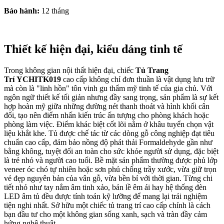
Bảo hành:
12 tháng
Thiết kế hiện đại, kiểu dáng tinh tế
Trong không gian nội thất hiện đại, chiếc
Tủ Trang
Trí YCHITK019
cao cấp không chỉ đơn thuần là vật dụng lưu trữ
mà còn là "linh hồn" tôn vinh gu thẩm mỹ tinh tế của gia chủ. Với
ngôn ngữ thiết kế tối giản nhưng đầy sang trọng, sản phẩm là sự kết
hợp hoàn mỹ giữa những đường nét thanh thoát và hình khối cân
đối, tạo nên điểm nhấn kiến trúc ấn tượng cho phòng khách hoặc
phòng làm việc. Điểm khác biệt cốt lõi nằm ở khâu tuyển chọn vật
liệu khắt khe. Tủ được chế tác từ các dòng gỗ công nghiệp đạt tiêu
chuẩn cao cấp, đảm bảo nồng độ phát thải Formaldehyde gần như
bằng không, tuyệt đối an toàn cho sức khỏe người sử dụng, đặc biệt
là trẻ nhỏ và người cao tuổi. Bề mặt sản phẩm thường được phủ lớp
veneer óc chó tự nhiên hoặc sơn phủ chống trầy xước, vừa giữ trọn
vẻ đẹp nguyên bản của vân gỗ, vừa bền bỉ với thời gian. Từng chi
tiết nhỏ như tay nắm âm tinh xảo, bản lề êm ái hay hệ thống đèn
LED âm tủ đều được tính toán kỹ lưỡng để mang lại trải nghiệm
tiện nghi nhất. Sở hữu một chiếc tủ trang trí cao cấp chính là cách
bạn đầu tư cho một không gian sống xanh, sạch và tràn đầy cảm
hứng nghệ thuật.