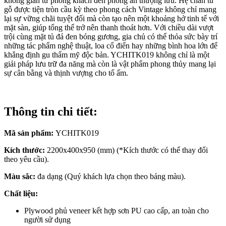
không gian từ phòng khách đến phòng ăn thượng lưu. Hệ chân tủ
gỗ được tiện tròn cầu kỳ theo phong cách Vintage không chỉ mang
lại sự vững chãi tuyệt đối mà còn tạo nên một khoảng hở tinh tế với
mặt sàn, giúp tổng thể trở nên thanh thoát hơn. Với chiều dài vượt
trội cùng mặt tủ đá đen bóng gương, gia chủ có thể thỏa sức bày trí
những tác phẩm nghệ thuật, loa cổ điển hay những bình hoa lớn để
khẳng định gu thẩm mỹ độc bản. YCHITK019 không chỉ là một
giải pháp lưu trữ đa năng mà còn là vật phẩm phong thủy mang lại
sự cân bằng và thịnh vượng cho tổ ấm.
Thông tin chi tiết:
Mã sản phẩm:
YCHITK019
Kích thước:
2200x400x950 (mm) (*Kích thước có thể thay đổi
theo yêu cầu).
Màu sắc:
đa dạng (Quý khách lựa chọn theo bảng màu).
Chất liệu:
Plywood phủ veneer kết hợp sơn PU cao cấp, an toàn cho
người sử dụng